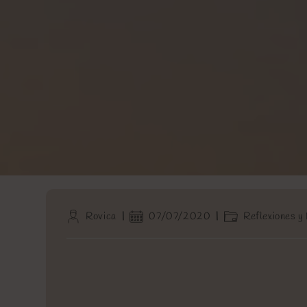
Autor
Publicación
Categoría
Rovica
07/07/2020
Reflexiones y
de
de
de
la
la
la
entrada:
entrada:
entrada: