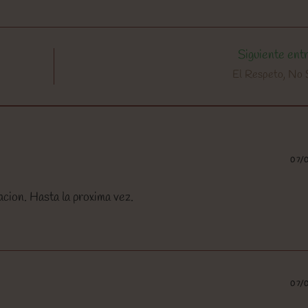
Siguiente ent
El Respeto, No
S
07/
cion. Hasta la proxima vez.
07/