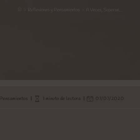
>
Reflexiones y Pensamientos
>
A Veces, Superan…
Tiempo
Última
 Pensamientos
1 minuto de lectura
07/07/2020
de
modificación
lectura:
de
la
entrada: