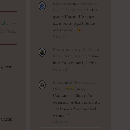
Webmaster
en
Un Verano En
Cala Fria…(Relato)
: “
Muchas
gracias Marcos,. Me alegro
rada
saber que te ha gustado. Un
abrazo amigo
”
 Se Toca…
Ago 7, 12:31
Marcos B. Tanis
en
Un Verano
En Cala Fria…(Relato)
: “
Wao,
bello. Saludos para ti, Rovica.
”
07/2020
Ago 7, 12:21
Rovica
en
El Mundo Lo Creo
Dios…
: “
Bueno,
técnicamente Dios creó el
universo en 6 días… pero el día
7 se tomó un descanso, vio el
volumen…
”
07/2020
Jul 3, 21:14