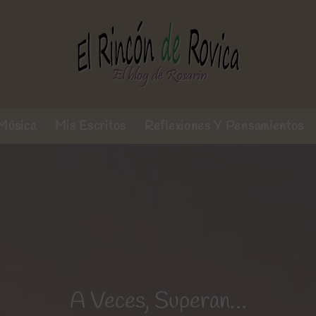
Música
Mis Escritos
Reflexiones Y Pensamientos
A Veces, Superan…