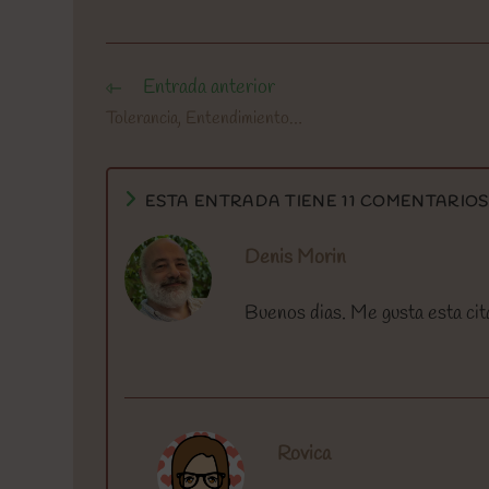
Entrada anterior
Leer
más
Tolerancia, Entendimiento…
artículos
ESTA ENTRADA TIENE 11 COMENTARIO
Denis Morin
Buenos dias. Me gusta esta cita
Rovica