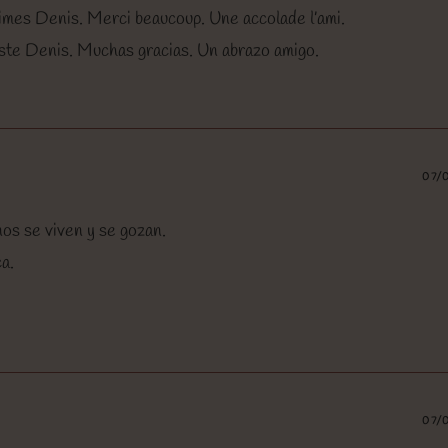
 aimes Denis. Merci beaucoup. Une accolade l’ami.
uste Denis. Muchas gracias. Un abrazo amigo.
07/
os se viven y se gozan.
ca.
07/