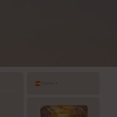
Español
▼