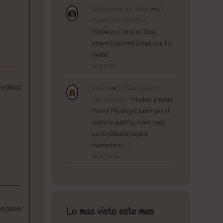
Las palabras de Javier
en
El
Mundo Lo Creo Dios…
:
“
Entonces China es Dios,
porque todo está creado por los
chinos
”
Jul 3, 17:45
Rovica
en
Lo Que Quieres
07/2020
Ser…(Relato)
: “
Muchas gracias,
Marco! Me alegra saber que el
relato te gustó y, sobre todo,
que la reflexión llegó a
transmitirse.…
”
Jun 22, 12:16
Lo mas visto este mes
07/2020