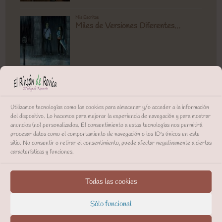
Utilizamos tecnologías como las cookies para almacenar y/o acceder a la información
del dispositivo. Lo hacemos para mejorar la experiencia de navegación y para mostrar
anuncios (no) personalizados. El consentimiento a estas tecnologías nos permitirá
procesar datos como el comportamiento de navegación o los ID's únicos en este
sitio. No consentir o retirar el consentimiento, puede afectar negativamente a ciertas
características y funciones.
Todas las cookies
Sólo funcional