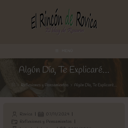
Ir
al
contenido
MENÚ
Algún Día, Te Explicaré…
>
Reflexiones y Pensamientos
>
Algún Día, Te Explicaré…
Autor
Publicación
Rovica
07/11/2024
de
de
Categoría
Reflexiones y Pensamientos
la
la
de