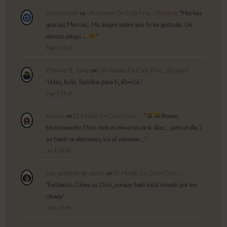
Webmaster
en
Un Verano En Cala Fria…(Relato)
: “
Muchas
gracias Marcos,. Me alegro saber que te ha gustado. Un
abrazo amigo
”
Ago 7, 12:31
Marcos B. Tanis
en
Un Verano En Cala Fria…(Relato)
:
“
Wao, bello. Saludos para ti, Rovica.
”
Ago 7, 12:21
Rovica
en
El Mundo Lo Creo Dios…
: “
Bueno,
técnicamente Dios creó el universo en 6 días… pero el día 7
se tomó un descanso, vio el volumen…
”
Jul 3, 21:14
Las palabras de Javier
en
El Mundo Lo Creo Dios…
:
“
Entonces China es Dios, porque todo está creado por los
chinos
”
Jul 3, 17:45