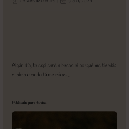
Tiempo
Última
1 minuto de lectura
07/11/2024
entrada:
entrada:
la
de
modificación
entrada:
lectura:
de
la
entrada:
Algún día, te explicaré a besos el porqué me tiembla
el alma cuando tú me miras…
Publicado por: Rovica.