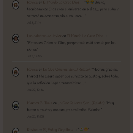
Rovica
en
El Mundo Lo Creo Dios…
: “
Bueno,
técnicamente Dios creó el universo en 6 días… pero el día 7
se tomó un descanso, vio el volumen…
”
Jul 3, 21:14
Las palabras de Javier
en
El Mundo Lo Creo Dios…
:
“
Entonces China es Dios, porque todo está creado por los
chinos
”
Jul 3, 17:45
Rovica
en
Lo Que Quieres Ser…(Relato)
: “
Muchas gracias,
Marco! Me alegra saber que el relato te gustó y, sobre todo,
que la reflexión llegó a transmitirse.…
”
Jun 22, 12:16
Marcos B. Tanis
en
Lo Que Quieres Ser…(Relato)
: “
Muy
bueno el relato y con una gran reflexión. Saludos.
”
Jun 22, 11:05
Rovica
en
Sí, Estoy Orgullosa…
: “
”