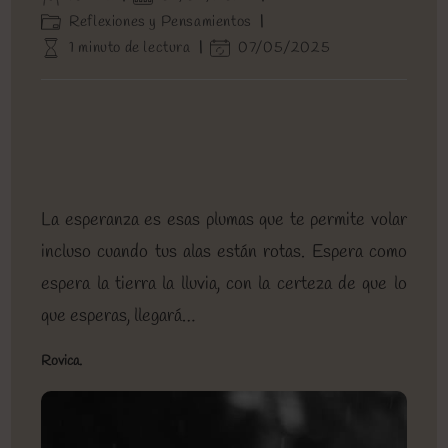
de
de
Categoría
Reflexiones y Pensamientos
la
la
de
Tiempo
Última
1 minuto de lectura
07/05/2025
entrada:
entrada:
la
de
modificación
entrada:
lectura:
de
la
entrada:
La esperanza es esas plumas que te permite volar
incluso cuando tus alas están rotas. Espera como
espera la tierra la lluvia, con la certeza de que lo
que esperas, llegará…
Rovica.