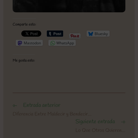
Comparte esto:
Bluesky
Mastodon
WhatsApp
Me gusta esto:
Entrada anterior
Leer
más
Diferencia Entre Maldecir y Bendecir…
artículos
Siguiente entrada
Lo Que Otros Quieren…