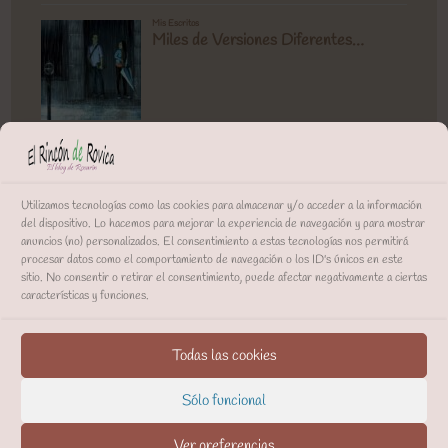
Utilizamos tecnologías como las cookies para almacenar y/o acceder a la información
del dispositivo. Lo hacemos para mejorar la experiencia de navegación y para mostrar
anuncios (no) personalizados. El consentimiento a estas tecnologías nos permitirá
procesar datos como el comportamiento de navegación o los ID's únicos en este
sitio. No consentir o retirar el consentimiento, puede afectar negativamente a ciertas
características y funciones.
Todas las cookies
Sólo funcional
Ver preferencias