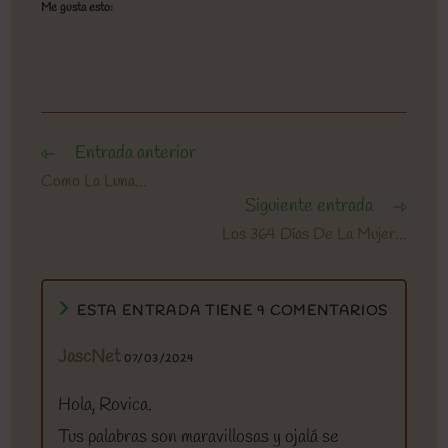
Me gusta esto:
Entrada anterior
Leer
más
Como La Luna…
artículos
Siguiente entrada
Los 364 Días De La Mujer…
ESTA ENTRADA TIENE 9 COMENTARIOS
JascNet
07/03/2024
Hola, Rovica.
Tus palabras son maravillosas y ojalá se