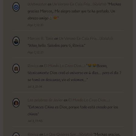
Webmaster
en
Un Verano En Cala Fria…(Relato)
: “
Muchas
gracias Marcos,. Me alegro saber que te ha gustado. Un
abrazo amigo
”
Ago 7, 12:31
Marcos B. Tanis
en
Un Verano En Cala Fria…(Relato)
:
“
Wao, bello. Saludos para ti, Rovica.
”
Ago 7, 12:21
Rovica
en
El Mundo Lo Creo Dios…
: “
Bueno,
técnicamente Dios creó el universo en 6 días… pero el día 7
se tomó un descanso, vio el volumen…
”
Jul 3, 21:14
Las palabras de Javier
en
El Mundo Lo Creo Dios…
:
“
Entonces China es Dios, porque todo está creado por los
chinos
”
Jul 3, 17:45
Rovica
en
Lo Que Quieres Ser…(Relato)
: “
Muchas gracias,