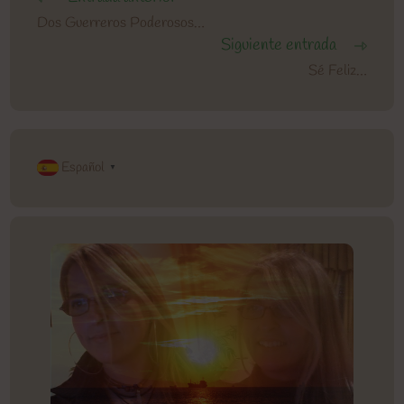
más
Dos Guerreros Poderosos…
artículos
Siguiente entrada
Sé Feliz…
Español
▼