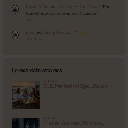
Marcos B. Tanis
en
Lo Que Quieres Ser…(Relato)
: “
Muy
bueno el relato y con una gran reflexión. Saludos.
”
Jun 22, 11:05
Rovica
en
Sí, Estoy Orgullosa…
: “
”
Jun 21, 19:46
Lo mas visto este mes