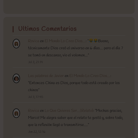
Ultimos Comentarios
Rovica
en
El Mundo Lo Creo Dios…
: “
Bueno,
técnicamente Dios creó el universo en 6 días… pero el día 7
se tomó un descanso, vio el volumen…
”
Jul 3, 21:14
Las palabras de Javier
en
El Mundo Lo Creo Dios…
:
“
Entonces China es Dios, porque todo está creado por los
chinos
”
Jul 3, 17:45
Rovica
en
Lo Que Quieres Ser…(Relato)
: “
Muchas gracias,
Marco! Me alegra saber que el relato te gustó y, sobre todo,
que la reflexión llegó a transmitirse.…
”
Jun 22, 12:16