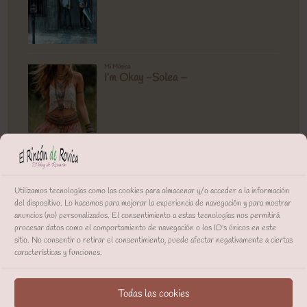
Utilizamos tecnologías como las cookies para almacenar y/o acceder a la información
del dispositivo. Lo hacemos para mejorar la experiencia de navegación y para mostrar
anuncios (no) personalizados. El consentimiento a estas tecnologías nos permitirá
procesar datos como el comportamiento de navegación o los ID's únicos en este
sitio. No consentir o retirar el consentimiento, puede afectar negativamente a ciertas
características y funciones.
Todas las cookies