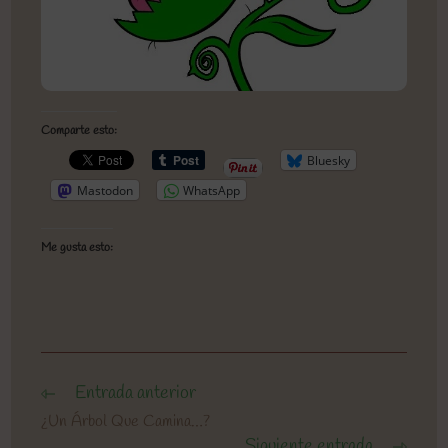
Comparte esto:
Bluesky
Mastodon
WhatsApp
Me gusta esto:
Entrada anterior
Leer
más
¿Un Árbol Que Camina…?
artículos
Siguiente entrada