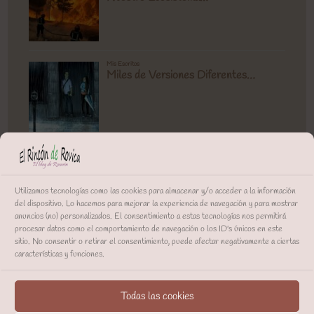
Utilizamos tecnologías como las cookies para almacenar y/o acceder a la información
del dispositivo. Lo hacemos para mejorar la experiencia de navegación y para mostrar
anuncios (no) personalizados. El consentimiento a estas tecnologías nos permitirá
procesar datos como el comportamiento de navegación o los ID's únicos en este
sitio. No consentir o retirar el consentimiento, puede afectar negativamente a ciertas
características y funciones.
Todas las cookies