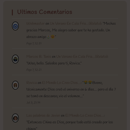
Ultimos Comentarios
Webmaster
en
Un Verano En Cala Fria…(Relato)
: “
Muchas
gracias Marcos,. Me alegro saber que te ha gustado. Un
abrazo amigo
”
Ago 7, 12:31
Marcos B. Tanis
en
Un Verano En Cala Fria…(Relato)
:
“
Wao, bello. Saludos para ti, Rovica.
”
Ago 7, 12:21
Rovica
en
El Mundo Lo Creo Dios…
: “
Bueno,
técnicamente Dios creó el universo en 6 días… pero el día 7
se tomó un descanso, vio el volumen…
”
Jul 3, 21:14
Las palabras de Javier
en
El Mundo Lo Creo Dios…
:
“
Entonces China es Dios, porque todo está creado por los
chinos
”