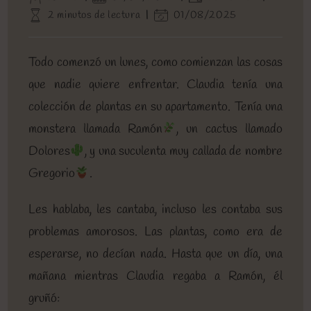
de
de
de
Tiempo
Última
2 minutos de lectura
01/08/2025
la
la
la
de
modificación
entrada:
entrada:
entrada:
lectura:
de
la
Todo comenzó un lunes, como comienzan las cosas
entrada:
que nadie quiere enfrentar. Claudia tenía una
colección de plantas en su apartamento. Tenía una
monstera llamada Ramón
, un cactus llamado
Dolores
, y una suculenta muy callada de nombre
Gregorio
.
Les hablaba, les cantaba, incluso les contaba sus
problemas amorosos. Las plantas, como era de
esperarse, no decían nada. Hasta que un día, una
mañana mientras Claudia regaba a Ramón, él
gruñó: