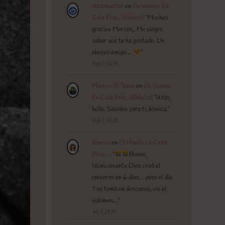
Webmaster
en
Un Verano En
Cala Fria…(Relato)
: “
Muchas
gracias Marcos,. Me alegro
saber que te ha gustado. Un
abrazo amigo
”
Ago 7, 12:31
Marcos B. Tanis
en
Un Verano
En Cala Fria…(Relato)
: “
Wao,
bello. Saludos para ti, Rovica.
”
Ago 7, 12:21
Rovica
en
El Mundo Lo Creo
Dios…
: “
Bueno,
técnicamente Dios creó el
universo en 6 días… pero el día
7 se tomó un descanso, vio el
volumen…
”
Jul 3, 21:14