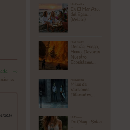
rada
mociones…
06/2024