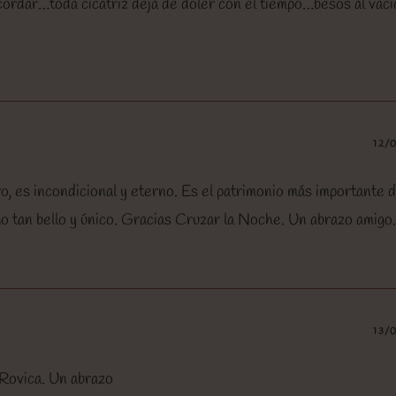
ecordar…toda cicatriz deja de doler con el tiempo…besos al vací
12/
, es incondicional y eterno. Es el patrimonio más importante d
lgo tan bello y único. Gracias Cruzar la Noche. Un abrazo amigo
13/
Rovica. Un abrazo