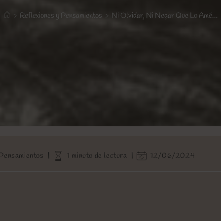
>
Reflexiones y Pensamientos
>
Ni Olvidar, Ni Negar Que Lo Amé…
Tiempo
Última
 Pensamientos
1 minuto de lectura
12/06/2024
de
modificación
lectura:
de
la
entrada: