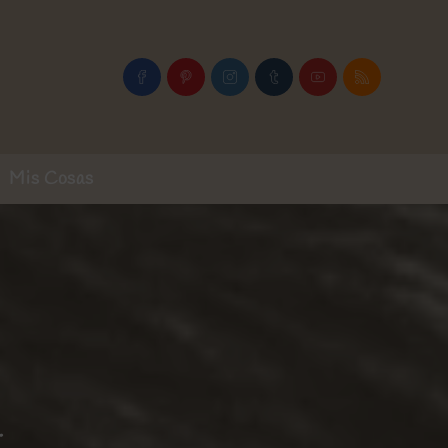
Mis Cosas
…