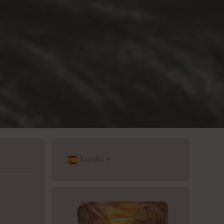
Español
▼