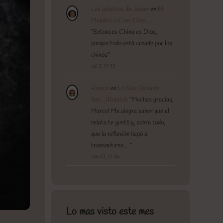
Las palabras de Javier
en
El
Mundo Lo Creo Dios…
:
“
Entonces China es Dios,
porque todo está creado por los
chinos
”
Jul 3, 17:45
Rovica
en
Lo Que Quieres
Ser…(Relato)
: “
Muchas gracias,
Marco! Me alegra saber que el
relato te gustó y, sobre todo,
que la reflexión llegó a
transmitirse.…
”
Jun 22, 12:16
Lo mas visto este mes