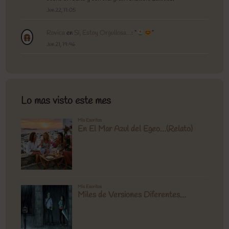
Jun 22, 11:05
Rovica
en
Sí, Estoy Orgullosa…
: “
”
Jun 21, 19:46
Lo mas visto este mes