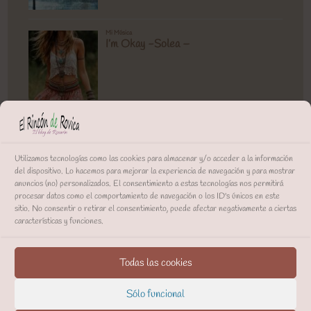
Utilizamos tecnologías como las cookies para almacenar y/o acceder a la información
del dispositivo. Lo hacemos para mejorar la experiencia de navegación y para mostrar
anuncios (no) personalizados. El consentimiento a estas tecnologías nos permitirá
procesar datos como el comportamiento de navegación o los ID's únicos en este
sitio. No consentir o retirar el consentimiento, puede afectar negativamente a ciertas
características y funciones.
Todas las cookies
Sólo funcional