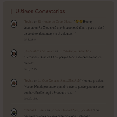
Ultimos Comentarios
Rovica
en
El Mundo Lo Creo Dios…
: “
Bueno,
técnicamente Dios creó el universo en 6 días… pero el día 7
se tomó un descanso, vio el volumen…
”
Jul 3, 21:14
Las palabras de Javier
en
El Mundo Lo Creo Dios…
:
“
Entonces China es Dios, porque todo está creado por los
chinos
”
Jul 3, 17:45
Rovica
en
Lo Que Quieres Ser…(Relato)
: “
Muchas gracias,
Marco! Me alegra saber que el relato te gustó y, sobre todo,
que la reflexión llegó a transmitirse.…
”
Jun 22, 12:16
Marcos B. Tanis
en
Lo Que Quieres Ser…(Relato)
: “
Muy
bueno el relato y con una gran reflexión. Saludos.
”