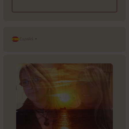
Español
▼