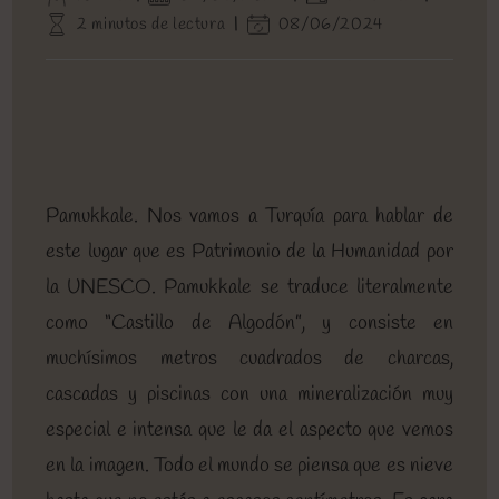
de
de
de
Tiempo
Última
2 minutos de lectura
08/06/2024
la
la
la
de
modificación
entrada:
entrada:
entrada:
lectura:
de
la
entrada:
Pamukkale. Nos vamos a Turquía para hablar de
este lugar que es Patrimonio de la Humanidad por
la UNESCO. Pamukkale se traduce literalmente
como “Castillo de Algodón”, y consiste en
muchísimos metros cuadrados de charcas,
cascadas y piscinas con una mineralización muy
especial e intensa que le da el aspecto que vemos
en la imagen. Todo el mundo se piensa que es nieve