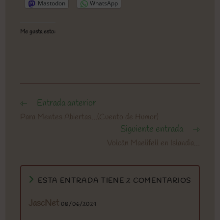
Mastodon
WhatsApp
Me gusta esto:
Entrada anterior
Leer
más
Para Mentes Abiertas…(Cuento de Humor)
artículos
Siguiente entrada
Volcán Maelifell en Islandia…
ESTA ENTRADA TIENE 2 COMENTARIOS
JascNet
08/06/2024