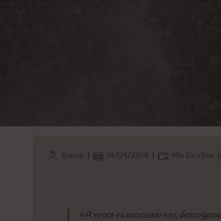
Autor
Publicación
Categoría
Rovica
14/09/2018
Mis Escritos
de
de
de
la
la
la
entrada:
entrada:
entrada:
«A veces es necesario eso, descolgarse 