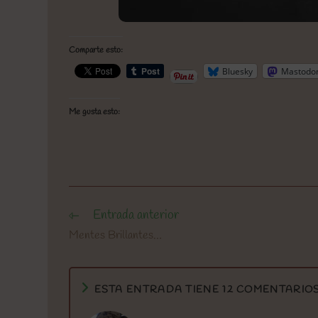
Comparte esto:
Bluesky
Mastodo
Me gusta esto:
Entrada anterior
Leer
más
Mentes Brillantes…
artículos
ESTA ENTRADA TIENE 12 COMENTARIO