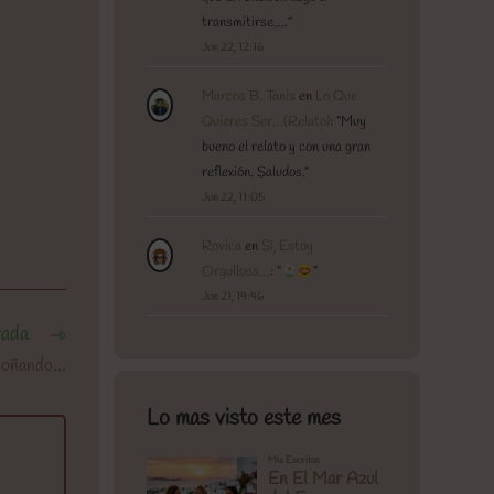
transmitirse.…
”
Jun 22, 12:16
Marcos B. Tanis
en
Lo Que
Quieres Ser…(Relato)
: “
Muy
bueno el relato y con una gran
reflexión. Saludos.
”
Jun 22, 11:05
Rovica
en
Sí, Estoy
Orgullosa…
: “
”
Jun 21, 19:46
rada
 Soñando…
Lo mas visto este mes