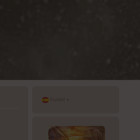
Español
▼