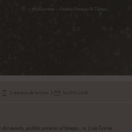
>
Mis Escritos
>
Pedirle Permiso Al Tiempo…
Tiempo
Última
2 minutos de lectura
16/09/2018
de
modificación
lectura:
de
la
entrada:
del mundo, pedirle permiso al tiempo…». Lola Ferrin.