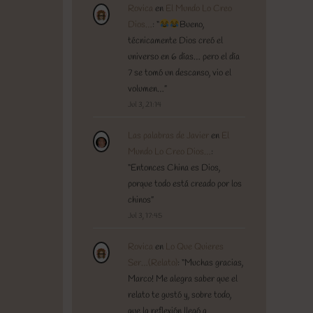
Rovica
en
El Mundo Lo Creo
Dios…
: “
Bueno,
técnicamente Dios creó el
universo en 6 días… pero el día
7 se tomó un descanso, vio el
volumen…
”
Jul 3, 21:14
Las palabras de Javier
en
El
Mundo Lo Creo Dios…
:
“
Entonces China es Dios,
porque todo está creado por los
chinos
”
Jul 3, 17:45
Rovica
en
Lo Que Quieres
Ser…(Relato)
: “
Muchas gracias,
Marco! Me alegra saber que el
relato te gustó y, sobre todo,
que la reflexión llegó a