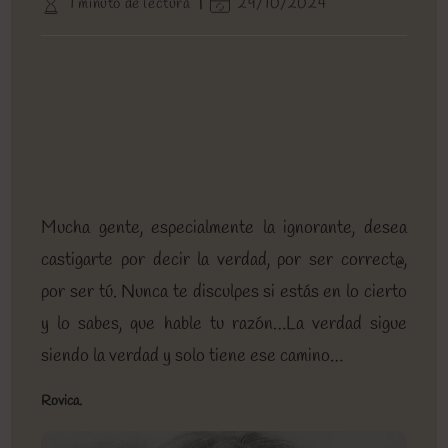
Tiempo
Última
1 minuto de lectura
29/10/2024
entrada:
entrada:
la
de
modificación
entrada:
lectura:
de
la
entrada:
Mucha gente, especialmente la ignorante, desea
castigarte por decir la verdad, por ser correct@,
por ser tú. Nunca te disculpes si estás en lo cierto
y lo sabes, que hable tu razón…La verdad sigue
siendo la verdad y solo tiene ese camino…
Rovica.