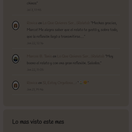
chinos
”
Jul 3, 17:45
Rovica
en
Lo Que Quieres Ser…(Relato)
: “
Muchas gracias,
Marco! Me alegra saber que el relato te gustó y, sobre todo,
que la reflexión llegó a transmitirse.…
”
Jun 22, 12:16
Marcos B. Tanis
en
Lo Que Quieres Ser…(Relato)
: “
Muy
bueno el relato y con una gran reflexión. Saludos.
”
Jun 22, 11:05
Rovica
en
Sí, Estoy Orgullosa…
: “
”
Jun 21, 19:46
Lo mas visto este mes