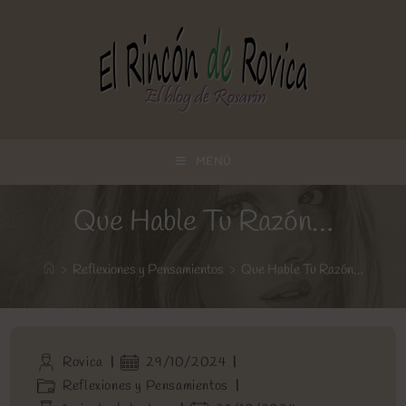
Ir
al
contenido
MENÚ
Que Hable Tu Razón…
>
Reflexiones y Pensamientos
>
Que Hable Tu Razón…
Autor
Publicación
Rovica
29/10/2024
de
de
Categoría
Reflexiones y Pensamientos
la
la
de