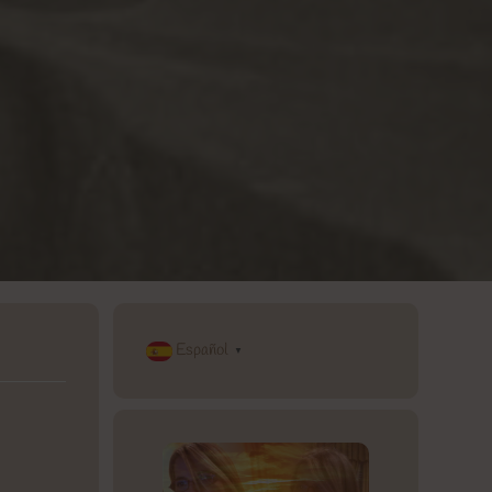
Español
▼