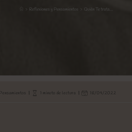
>
Reflexiones y Pensamientos
>
Quién Te trata…
Tiempo
Última
 Pensamientos
1 minuto de lectura
18/04/2022
de
modificación
lectura:
de
la
entrada: