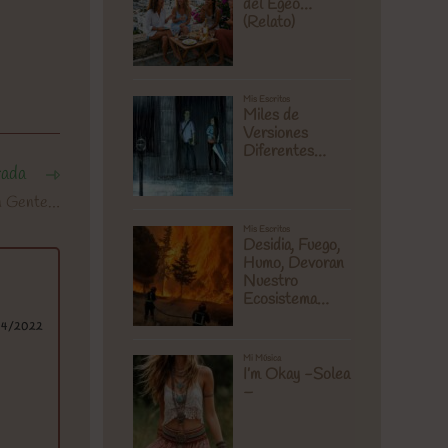
rada
n Gente…
04/2022