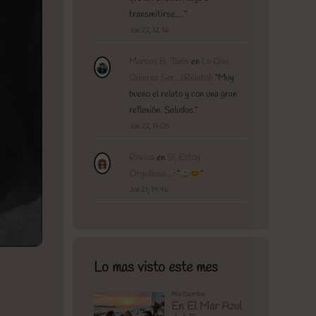
transmitirse.…
”
Jun 22, 12:16
Marcos B. Tanis
en
Lo Que
Quieres Ser…(Relato)
: “
Muy
bueno el relato y con una gran
reflexión. Saludos.
”
Jun 22, 11:05
Rovica
en
Sí, Estoy
Orgullosa…
: “
”
Jun 21, 19:46
Lo mas visto este mes