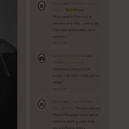
Rovica
en
El Mundo Lo Creo
Dios…
: “
Bueno,
técnicamente Dios creó el
universo en 6 días… pero el día
7 se tomó un descanso, vio el
volumen…
”
Jul 3, 21:14
Las palabras de Javier
en
El
Mundo Lo Creo Dios…
:
“
Entonces China es Dios,
porque todo está creado por los
chinos
”
Jul 3, 17:45
Rovica
en
Lo Que Quieres
Ser…(Relato)
: “
Muchas gracias,
Marco! Me alegra saber que el
relato te gustó y, sobre todo,
que la reflexión llegó a