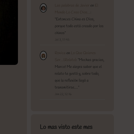
Las palabras de Javier
en
El
Mundo Lo Creo Dios…
:
“
Entonces China es Dios,
porque todo está creado por los
chinos
”
Jul 3, 17:45
Rovica
en
Lo Que Quieres
Ser…(Relato)
: “
Muchas gracias,
Marco! Me alegra saber que el
relato te gustó y, sobre todo,
que la reflexión llegó a
transmitirse.…
”
Jun 22, 12:16
Lo mas visto este mes