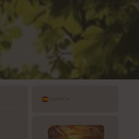
Español
▼