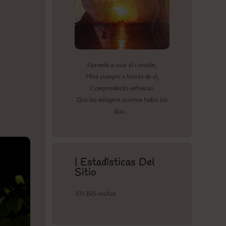
Aprende a usar el corazón,
Mira siempre a través de el,
Comprenderás entonces
Que los milagros ocurren todos los
días…
| Estadísticas Del
Sitio
331.385 visitas