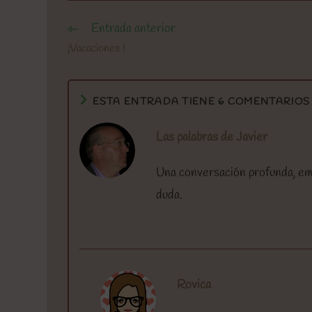
Entrada anterior
Leer
más
¡Vacaciones !
artículos
ESTA ENTRADA TIENE 6 COMENTARIOS
Las palabras de Javier
Una conversación profunda, empa
duda.
Rovica