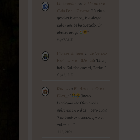
Webmaster
en
Un Verano En
Cala Fria…(Relato)
: “
Muchas
gracias Marcos,. Me alegro
saber que te ha gustado. Un
abrazo amigo
”
Ago 7, 12:31
Marcos B. Tanis
en
Un Verano
En Cala Fria…(Relato)
: “
Wao,
bello. Saludos para ti, Rovica.
”
Ago 7, 12:21
Rovica
en
El Mundo Lo Creo
Dios…
: “
Bueno,
técnicamente Dios creó el
universo en 6 días… pero el día
7 se tomó un descanso, vio el
volumen…
”
Jul 3, 21:14