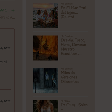
rada
ferencia…
07/2022
es si
07/2022