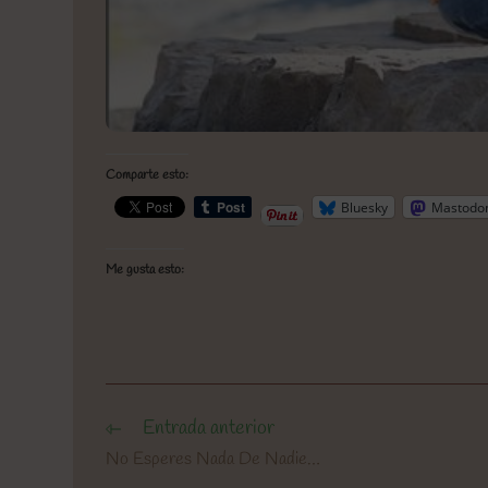
Comparte esto:
Bluesky
Mastodo
Me gusta esto:
Entrada anterior
Leer
más
No Esperes Nada De Nadie…
artículos