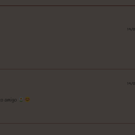
19/
19/
azo amigo