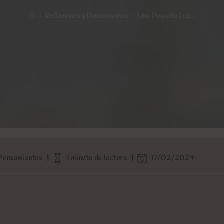
>
Reflexiones y Pensamientos
>
Una Pequeña Luz…
Tiempo
Última
 Pensamientos
1 minuto de lectura
17/02/2024
de
modificación
lectura:
de
la
entrada: