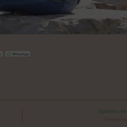
n
WhatsApp
Siguiente ent
Parece Frág