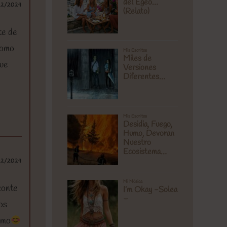
02/2024
te de
como
que
02/2024
zonte
os
ismo