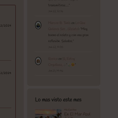
transmitirse.…
”
Jun 22, 12:16
Marcos B. Tanis
en
Lo Que
02/2024
Quieres Ser…(Relato)
: “
Muy
bueno el relato y con una gran
reflexión. Saludos.
”
Jun 22, 11:05
Rovica
en
Sí, Estoy
Orgullosa…
: “
”
Jun 21, 19:46
02/2024
Lo mas visto este mes