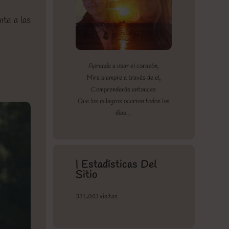
te a las
Aprende a usar el corazón,
Mira siempre a través de el,
Comprenderás entonces
Que los milagros ocurren todos los
días…
| Estadísticas Del
Sitio
331.280 visitas