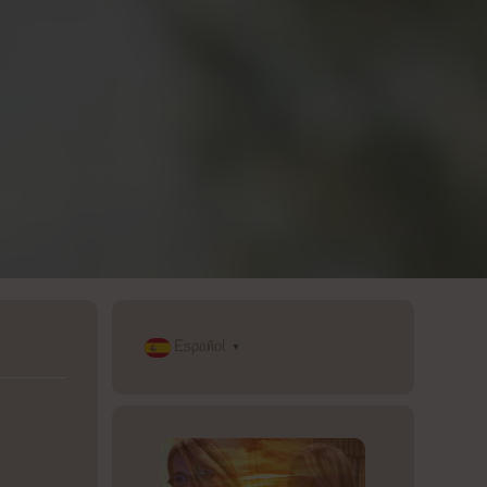
Español
▼