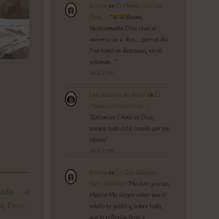
Rovica
en
El Mundo Lo Creo
Dios…
: “
Bueno,
técnicamente Dios creó el
universo en 6 días… pero el día
7 se tomó un descanso, vio el
volumen…
”
Jul 3, 21:14
Las palabras de Javier
en
El
Mundo Lo Creo Dios…
:
“
Entonces China es Dios,
porque todo está creado por los
chinos
”
Jul 3, 17:45
Rovica
en
Lo Que Quieres
Ser…(Relato)
: “
Muchas gracias,
rada
Marco! Me alegra saber que el
il, Pero…
relato te gustó y, sobre todo,
que la reflexión llegó a