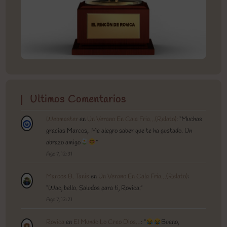
Ultimos Comentarios
Webmaster
en
Un Verano En Cala Fria…(Relato)
: “
Muchas
gracias Marcos,. Me alegro saber que te ha gustado. Un
abrazo amigo
”
Ago 7, 12:31
Marcos B. Tanis
en
Un Verano En Cala Fria…(Relato)
:
“
Wao, bello. Saludos para ti, Rovica.
”
Ago 7, 12:21
Rovica
en
El Mundo Lo Creo Dios…
: “
Bueno,