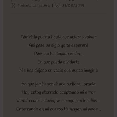
de
de
de
Tiempo
Última
1 minuto de lectura
31/08/2019
la
la
la
de
modificación
entrada:
entrada:
entrada:
lectura:
de
la
entrada:
Abriré la puerta hasta que quieras volver
Así pase un siglo yo te esperaré
Pues no ha llegado el día…
En que pueda olvidarte
Me has dejado un vacío que nunca imaginé
Yo que jamás pensé que pudiera llorarte
Hoy estoy aterrado aceptando mi error
Viendo caer la lluvia, se me agolpan los días…
Enterrando en mi cuerpo tú imagen mi amor…