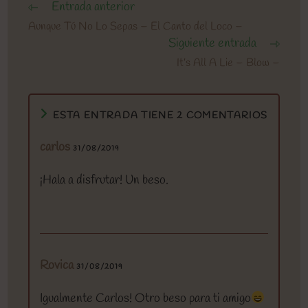
Entrada anterior
Leer
más
Aunque Tú No Lo Sepas – El Canto del Loco –
artículos
Siguiente entrada
It’s All A Lie – Blow –
ESTA ENTRADA TIENE 2 COMENTARIOS
carlos
31/08/2019
¡Hala a disfrutar! Un beso.
Rovica
31/08/2019
Igualmente Carlos! Otro beso para ti amigo