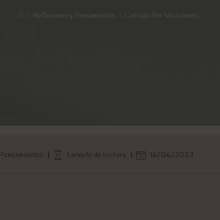
>
Reflexiones y Pensamientos
>
Cerrado Por Vacaciones…
Tiempo
Última
 Pensamientos
1 minuto de lectura
16/06/2023
de
modificación
lectura:
de
la
entrada: