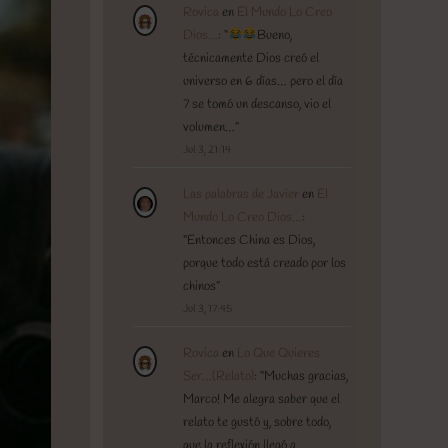
Rovica
en
El Mundo Lo Creo
Dios…
: “
Bueno,
técnicamente Dios creó el
universo en 6 días… pero el día
7 se tomó un descanso, vio el
volumen…
”
Jul 3, 21:14
Las palabras de Javier
en
El
Mundo Lo Creo Dios…
:
“
Entonces China es Dios,
porque todo está creado por los
chinos
”
Jul 3, 17:45
Rovica
en
Lo Que Quieres
Ser…(Relato)
: “
Muchas gracias,
Marco! Me alegra saber que el
relato te gustó y, sobre todo,
que la reflexión llegó a