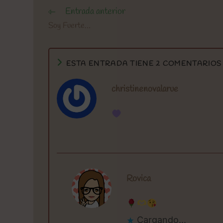
Entrada anterior
Leer
más
Soy Fuerte…
artículos
ESTA ENTRADA TIENE 2 COMENTARIOS
christinenovalarue
Rovica
Cargando...