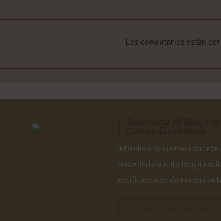
Los comentarios están cer
Suscríbete Al Blog Por
Correo Electrónico
Introduce tu correo electrón
suscribirte a este blog y recib
notificaciones de nuevas ent
Dirección
de