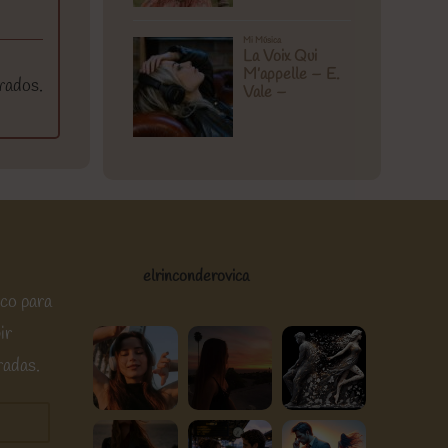
rados.
elrinconderovica
ico para
ir
radas.