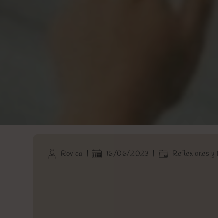
Autor
Publicación
Categoría
Rovica
16/06/2023
Reflexiones y
de
de
de
la
la
la
entrada:
entrada:
entrada: