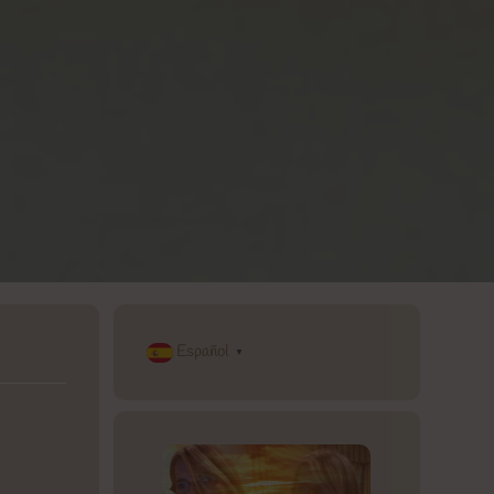
Español
▼