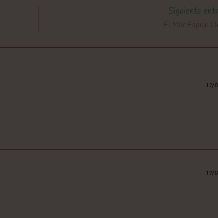
Siguiente ent
El Mar Espejo D
17/
17/