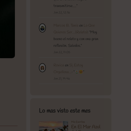
transmitirse.…
”
Jun 22, 12:16
Marcos B. Tanis
en
Lo Que
Quieres Ser…(Relato)
: “
Muy
bueno el relato y con una gran
reflexión. Saludos.
”
Jun 22, 11:05
Rovica
en
Sí, Estoy
Orgullosa…
: “
”
Jun 21, 19:46
Lo mas visto este mes