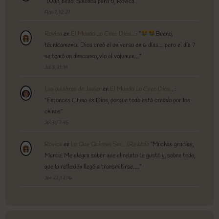
“
Wao, bello. Saludos para ti, Rovica.
”
Ago 7, 12:21
Rovica
en
El Mundo Lo Creo Dios…
: “
Bueno,
técnicamente Dios creó el universo en 6 días… pero el día 7
se tomó un descanso, vio el volumen…
”
Jul 3, 21:14
Las palabras de Javier
en
El Mundo Lo Creo Dios…
:
“
Entonces China es Dios, porque todo está creado por los
chinos
”
Jul 3, 17:45
Rovica
en
Lo Que Quieres Ser…(Relato)
: “
Muchas gracias,
Marco! Me alegra saber que el relato te gustó y, sobre todo,
que la reflexión llegó a transmitirse.…
”
Jun 22, 12:16