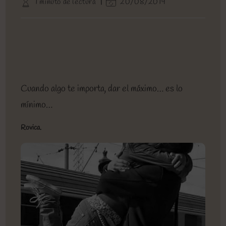
Tiempo
Última
1 minuto de lectura
20/08/2019
entrada:
entrada:
la
de
modificación
entrada:
lectura:
de
la
entrada:
Cuando algo te importa, dar el máximo… es lo
mínimo…
Rovica.