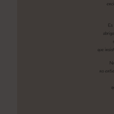
enci
Es 
abrigo
que insis
No
no entie
q