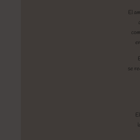
El am
com
en
se re
El
l