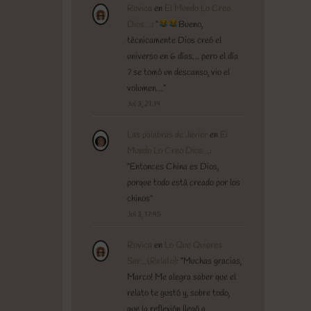
Rovica
en
El Mundo Lo Creo
Dios…
: “
Bueno,
técnicamente Dios creó el
universo en 6 días… pero el día
7 se tomó un descanso, vio el
volumen…
”
Jul 3, 21:14
Las palabras de Javier
en
El
Mundo Lo Creo Dios…
:
“
Entonces China es Dios,
porque todo está creado por los
chinos
”
Jul 3, 17:45
Rovica
en
Lo Que Quieres
Ser…(Relato)
: “
Muchas gracias,
Marco! Me alegra saber que el
relato te gustó y, sobre todo,
que la reflexión llegó a