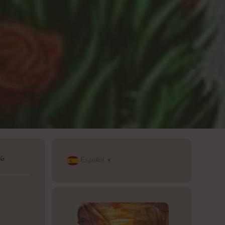
26
Español
▼