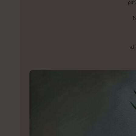
per
N
el