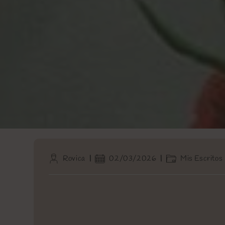
Autor
Publicación
Categoría
Rovica
02/03/2026
Mis Escritos
de
de
de
la
la
la
entrada:
entrada:
entrada: