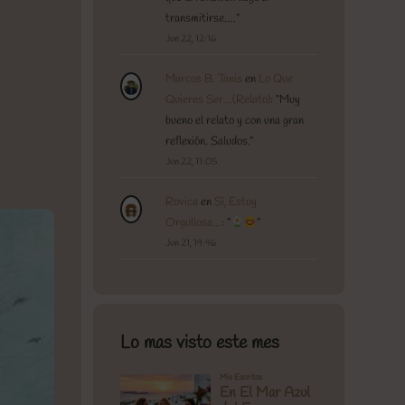
transmitirse.…
”
Jun 22, 12:16
Marcos B. Tanis
en
Lo Que
Quieres Ser…(Relato)
: “
Muy
bueno el relato y con una gran
reflexión. Saludos.
”
Jun 22, 11:05
Rovica
en
Sí, Estoy
Orgullosa…
: “
”
Jun 21, 19:46
Lo mas visto este mes