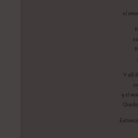
el amo
N
es
N
Y allí
cu
y el mu
Queda 
Entonces