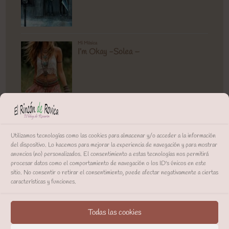
Utilizamos tecnologías como las cookies para almacenar y/o acceder a la información
del dispositivo. Lo hacemos para mejorar la experiencia de navegación y para mostrar
anuncios (no) personalizados. El consentimiento a estas tecnologías nos permitirá
procesar datos como el comportamiento de navegación o los ID's únicos en este
sitio. No consentir o retirar el consentimiento, puede afectar negativamente a ciertas
características y funciones.
Todas las cookies