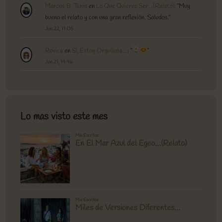
Marcos B. Tanis
en
Lo Que Quieres Ser…(Relato)
: “
Muy
bueno el relato y con una gran reflexión. Saludos.
”
Jun 22, 11:05
Rovica
en
Sí, Estoy Orgullosa…
: “
”
Jun 21, 19:46
Lo mas visto este mes