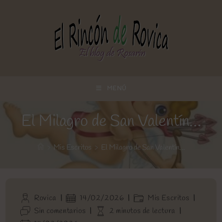
Ir
al
contenido
MENÚ
El Milagro de San Valentín…
>
Mis Escritos
>
El Milagro de San Valentín…
Autor
Publicación
Categoría
Rovica
14/02/2026
Mis Escritos
de
de
de
Comentarios
Tiempo
Sin comentarios
2 minutos de lectura
la
la
la
de
de