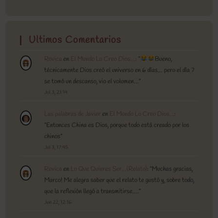
Ultimos Comentarios
Rovica
en
El Mundo Lo Creo Dios…
: “
Bueno,
técnicamente Dios creó el universo en 6 días… pero el día 7
se tomó un descanso, vio el volumen…
”
Jul 3, 21:14
Las palabras de Javier
en
El Mundo Lo Creo Dios…
:
“
Entonces China es Dios, porque todo está creado por los
chinos
”
Jul 3, 17:45
Rovica
en
Lo Que Quieres Ser…(Relato)
: “
Muchas gracias,
Marco! Me alegra saber que el relato te gustó y, sobre todo,
que la reflexión llegó a transmitirse.…
”
Jun 22, 12:16