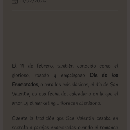
Última
14/02/2026
entrada:
entrada:
entrada:
la
lectura:
modificación
entrada:
de
la
entrada:
El 14 de febrero, también conocido como el
glorioso, rosado y empalagoso
Día de los
Enamorados
, o para los más clásicos, el día de San
Valentín, es esa fecha del calendario en la que el
amor…y el marketing… florecen al unísono.
Cuenta la tradición que San Valentín casaba en
secreto a parejas enamoradas cuando el romance