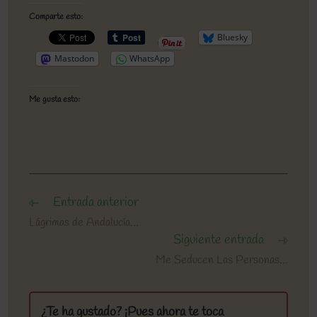
Comparte esto:
Bluesky
Mastodon
WhatsApp
Me gusta esto:
Entrada anterior
Leer
más
Lágrimas de Andalucía…
artículos
Siguiente entrada
Me Seducen Las Personas…
¿Te ha gustado? ¡Pues ahora te toca