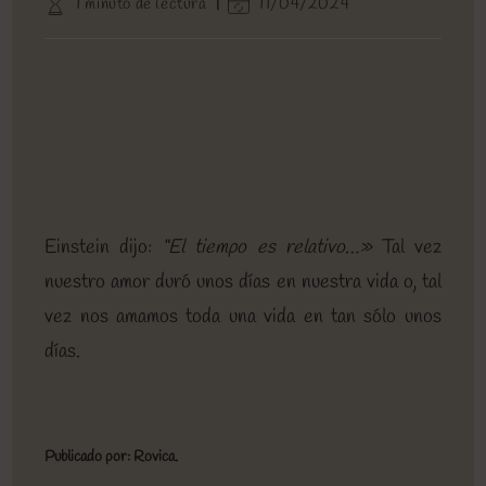
Tiempo
Última
1 minuto de lectura
11/04/2024
entrada:
entrada:
la
de
modificación
entrada:
lectura:
de
la
entrada:
Einstein dijo:
“El tiempo es relativo…»
Tal vez
nuestro amor duró unos días en nuestra vida o, tal
vez nos amamos toda una vida en tan sólo unos
días.
Publicado por: Rovica.