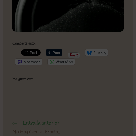
Comparte esto:
Bluesky
Mastodon
WhatsApp
Me gusta esto:
Entrada anterior
Leer
más
No Hay Ciencia Exacta…
artículos