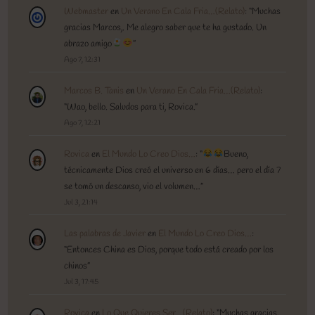
Webmaster
en
Un Verano En Cala Fria…(Relato)
: “
Muchas
gracias Marcos,. Me alegro saber que te ha gustado. Un
abrazo amigo
”
Ago 7, 12:31
Marcos B. Tanis
en
Un Verano En Cala Fria…(Relato)
:
“
Wao, bello. Saludos para ti, Rovica.
”
Ago 7, 12:21
Rovica
en
El Mundo Lo Creo Dios…
: “
Bueno,
técnicamente Dios creó el universo en 6 días… pero el día 7
se tomó un descanso, vio el volumen…
”
Jul 3, 21:14
Las palabras de Javier
en
El Mundo Lo Creo Dios…
:
“
Entonces China es Dios, porque todo está creado por los
chinos
”
Jul 3, 17:45
Rovica
en
Lo Que Quieres Ser…(Relato)
: “
Muchas gracias,