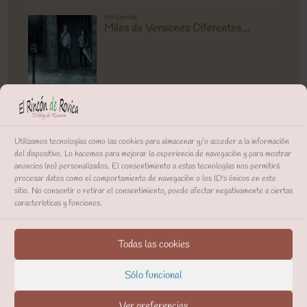
Utilizamos tecnologías como las cookies para almacenar y/o acceder a la información
del dispositivo. Lo hacemos para mejorar la experiencia de navegación y para mostrar
anuncios (no) personalizados. El consentimiento a estas tecnologías nos permitirá
procesar datos como el comportamiento de navegación o los ID's únicos en este
sitio. No consentir o retirar el consentimiento, puede afectar negativamente a ciertas
características y funciones.
Todas las cookies
Sólo funcional
Ver preferencias