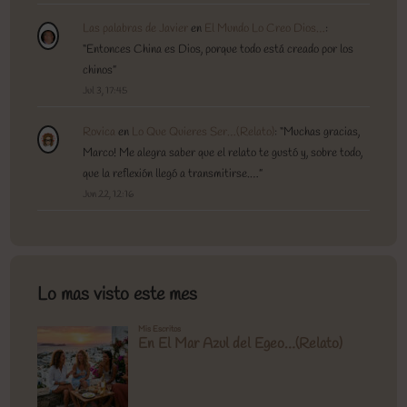
Las palabras de Javier
en
El Mundo Lo Creo Dios…
:
“
Entonces China es Dios, porque todo está creado por los
chinos
”
Jul 3, 17:45
Rovica
en
Lo Que Quieres Ser…(Relato)
: “
Muchas gracias,
Marco! Me alegra saber que el relato te gustó y, sobre todo,
que la reflexión llegó a transmitirse.…
”
Jun 22, 12:16
Lo mas visto este mes