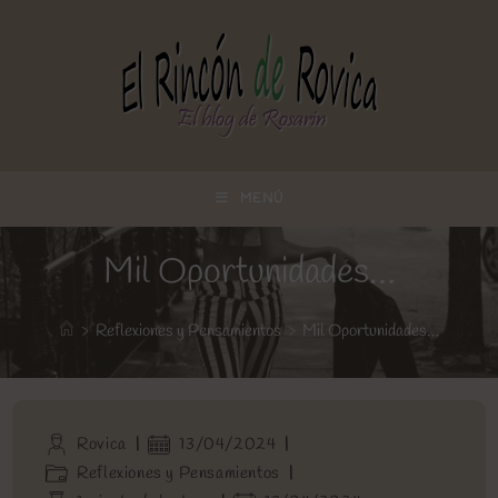
Ir
al
contenido
MENÚ
Mil Oportunidades…
>
Reflexiones y Pensamientos
>
Mil Oportunidades…
Autor
Publicación
Rovica
13/04/2024
de
de
Categoría
Reflexiones y Pensamientos
la
la
de