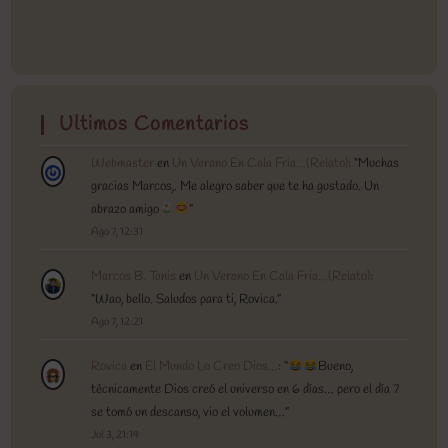
Ultimos Comentarios
Webmaster
en
Un Verano En Cala Fria…(Relato)
: “
Muchas
gracias Marcos,. Me alegro saber que te ha gustado. Un
abrazo amigo
”
Ago 7, 12:31
Marcos B. Tanis
en
Un Verano En Cala Fria…(Relato)
:
“
Wao, bello. Saludos para ti, Rovica.
”
Ago 7, 12:21
Rovica
en
El Mundo Lo Creo Dios…
: “
Bueno,
técnicamente Dios creó el universo en 6 días… pero el día 7
se tomó un descanso, vio el volumen…
”
Jul 3, 21:14