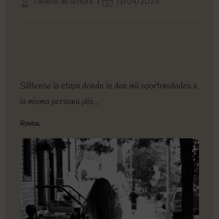
Tiempo
Última
1 minuto de lectura
13/04/2024
entrada:
entrada:
la
de
modificación
entrada:
lectura:
de
la
entrada:
Sáltense la etapa donde le dan mil oportunidades a
la misma persona plis…
Rovica.