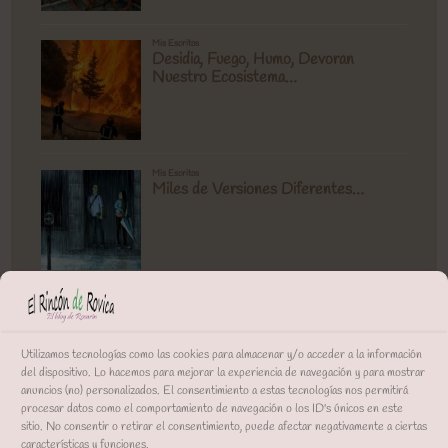
Utilizamos tecnologías como las cookies para almacenar y/o acceder a la información
del dispositivo. Lo hacemos para mejorar la experiencia de navegación y para mostrar
anuncios (no) personalizados. El consentimiento a estas tecnologías nos permitirá
procesar datos como el comportamiento de navegación o los ID's únicos en este
sitio. No consentir o retirar el consentimiento, puede afectar negativamente a ciertas
características y funciones.