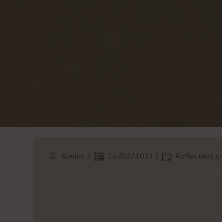
Autor
Publicación
Categoría
Rovica
26/02/2021
Reflexiones y
de
de
de
la
la
la
entrada:
entrada:
entrada: