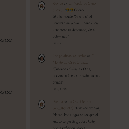
Rovica
en
El Mundo Lo Creo
Dios…
: “
Bueno,
técnicamente Dios creó el
universo en 6 días… pero el día
7 se tomó un descanso, vio el
volumen…
”
02/2021
Jul 3, 21:14
Las palabras de Javier
en
El
Mundo Lo Creo Dios…
:
“
Entonces China es Dios,
porque todo está creado por los
chinos
”
Jul 3, 17:45
02/2021
Rovica
en
Lo Que Quieres
Ser…(Relato)
: “
Muchas gracias,
Marco! Me alegra saber que el
relato te gustó y, sobre todo,
que la reflexión llegó a