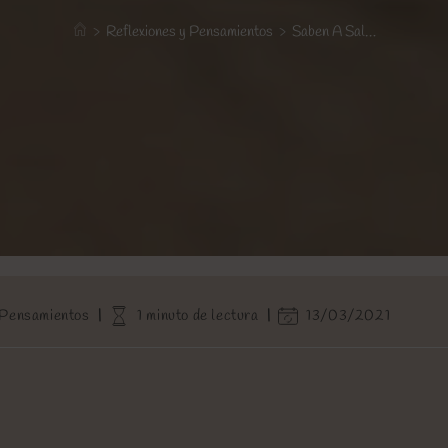
>
Reflexiones y Pensamientos
>
Saben A Sal…
Tiempo
Última
 Pensamientos
1 minuto de lectura
13/03/2021
de
modificación
lectura:
de
la
entrada: