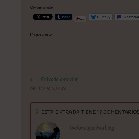
Comparte esto:
Bluesky
Mastodo
Me gusta esto:
Entrada anterior
Leer
más
No Te Odio, Pero…
artículos
ESTA ENTRADA TIENE 18 COMENTARIO
thelonelyauthorblog