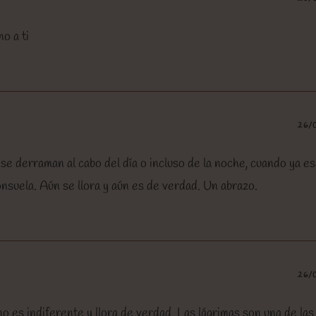
o a ti
26/
 se derraman al cabo del día o incluso de la noche, cuando ya e
onsuela. Aún se llora y aún es de verdad. Un abrazo.
26/
o es indiferente y llora de verdad. Las lágrimas son una de las