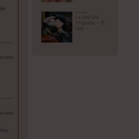
 de
02/2021
02/2021
vio,