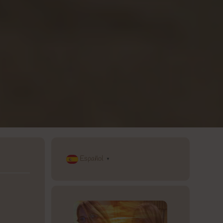
Español
▼