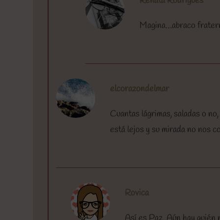
Renata Rodrigues
Magina…abraco fratern
elcorazondelmar
Cuantas lágrimas, saladas o no,
está lejos y su mirada no nos c
Rovica
Así es Paz. Aún hay quién n