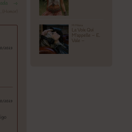
rada
…(Humor)
10/2023
10/2023
igo