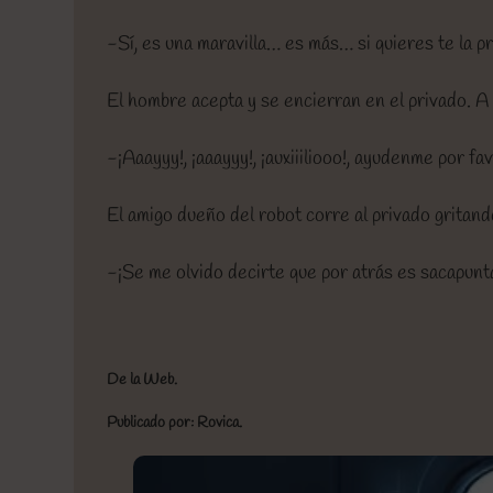
-Sí, es una maravilla… es más… si quieres te la pr
El hombre acepta y se encierran en el privado. 
-¡Aaayyy!, ¡aaayyy!, ¡auxiiiliooo!, ayudenme por fav
El amigo dueño del robot corre al privado gritand
-¡Se me olvido decirte que por atrás es sacapunta
De la Web.
Publicado por: Rovica.