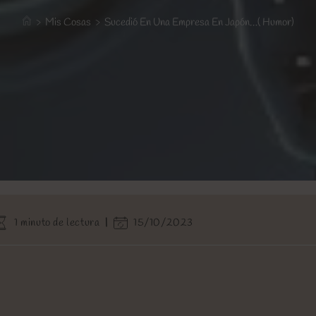
>
Mis Cosas
>
Sucedió En Una Empresa En Japón…( Humor)
iempo
Última
1 minuto de lectura
15/10/2023
e
modificación
ectura:
de
la
entrada: