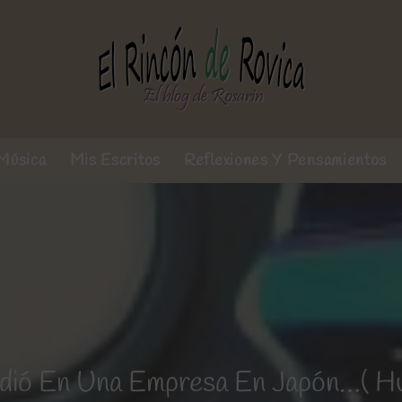
Música
Mis Escritos
Reflexiones Y Pensamientos
dió En Una Empresa En Japón…( H