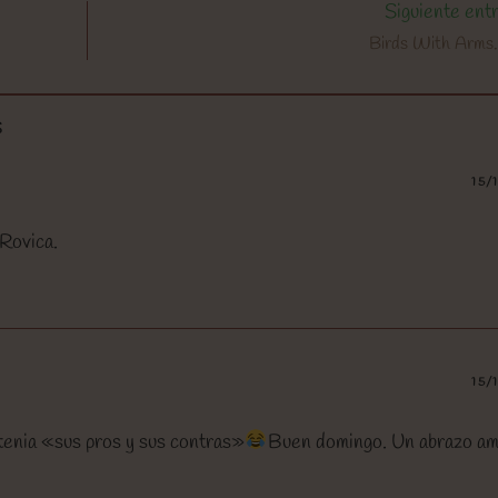
Siguiente ent
Birds With Arms
S
15/
Rovica.
15/
 tenia «sus pros y sus contras»
Buen domingo. Un abrazo am