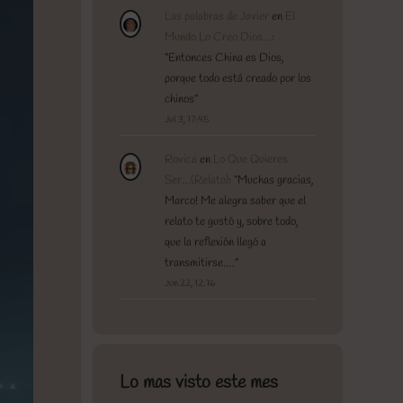
Las palabras de Javier
en
El
Mundo Lo Creo Dios…
:
“
Entonces China es Dios,
porque todo está creado por los
chinos
”
Jul 3, 17:45
Rovica
en
Lo Que Quieres
Ser…(Relato)
: “
Muchas gracias,
Marco! Me alegra saber que el
relato te gustó y, sobre todo,
que la reflexión llegó a
transmitirse.…
”
Jun 22, 12:16
Lo mas visto este mes