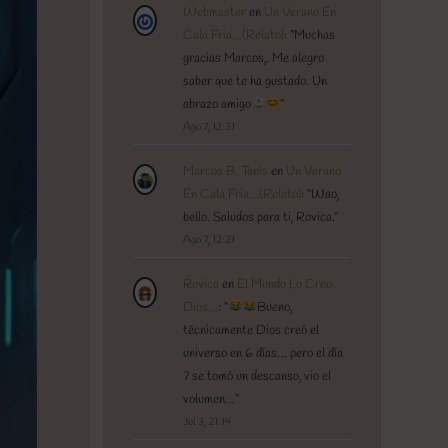
Webmaster
en
Un Verano En
Cala Fria…(Relato)
: “
Muchas
gracias Marcos,. Me alegro
saber que te ha gustado. Un
abrazo amigo
”
Ago 7, 12:31
Marcos B. Tanis
en
Un Verano
En Cala Fria…(Relato)
: “
Wao,
bello. Saludos para ti, Rovica.
”
Ago 7, 12:21
Rovica
en
El Mundo Lo Creo
Dios…
: “
Bueno,
técnicamente Dios creó el
universo en 6 días… pero el día
7 se tomó un descanso, vio el
volumen…
”
Jul 3, 21:14