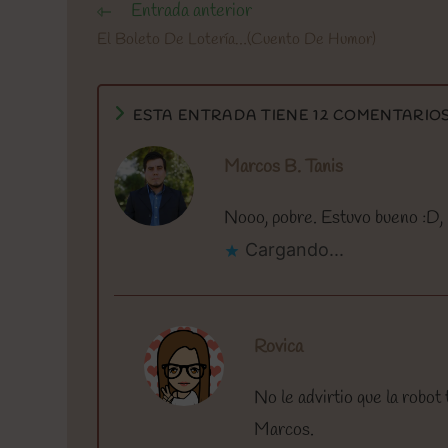
Entrada anterior
Leer
más
El Boleto De Lotería…(Cuento De Humor)
artículos
ESTA ENTRADA TIENE 12 COMENTARIO
Marcos B. Tanis
Nooo, pobre. Estuvo bueno :D, 
Cargando...
Rovica
No le advirtio que la robot
Marcos.