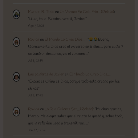
Marcos B. Tanis
en
Un Verano En Cala Fria…(Relato)
:
“
Wao, bello. Saludos para ti, Rovica.
”
Ago 7, 12:21
Rovica
en
El Mundo Lo Creo Dios…
: “
Bueno,
técnicamente Dios creó el universo en 6 días… pero el día 7
se tomó un descanso, vio el volumen…
”
Jul 3, 21:14
Las palabras de Javier
en
El Mundo Lo Creo Dios…
:
“
Entonces China es Dios, porque todo está creado por los
chinos
”
Jul 3, 17:45
Rovica
en
Lo Que Quieres Ser…(Relato)
: “
Muchas gracias,
Marco! Me alegra saber que el relato te gustó y, sobre todo,
que la reflexión llegó a transmitirse.…
”
Jun 22, 12:16