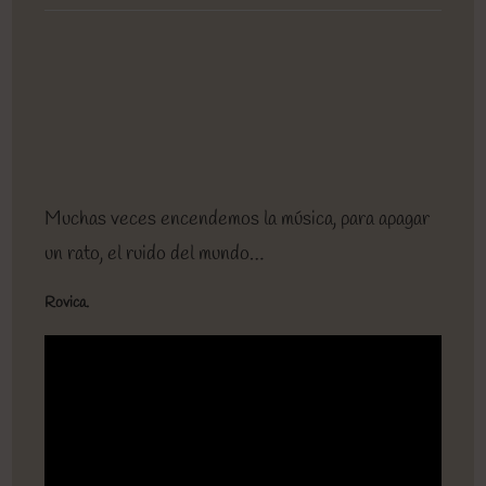
entrada:
entrada:
entrada:
lectura:
de
la
entrada:
Muchas veces encendemos la música, para apagar
un rato, el ruido del mundo…
Rovica.