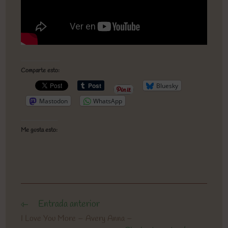
Comparte esto:
Bluesky
Mastodon
WhatsApp
Me gusta esto:
Entrada anterior
Leer
más
I Love You More – Avery Anna –
artículos