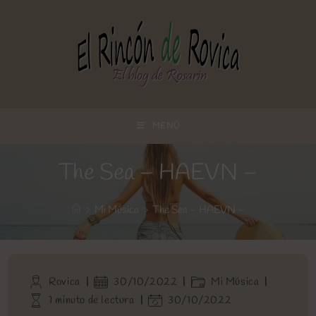
Ir
al
contenido
MENÚ
The Sea – HAEVN –
>
Mi Música
>
The Sea – HAEVN –
Autor
Publicación
Categoría
Rovica
30/10/2022
Mi Música
de
de
de
Tiempo
Última
1 minuto de lectura
30/10/2022
la
la
la
de
modificación