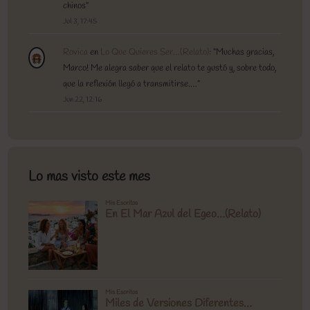
chinos
”
Jul 3, 17:45
Rovica
en
Lo Que Quieres Ser…(Relato)
: “
Muchas gracias,
Marco! Me alegra saber que el relato te gustó y, sobre todo,
que la reflexión llegó a transmitirse.…
”
Jun 22, 12:16
Lo mas visto este mes