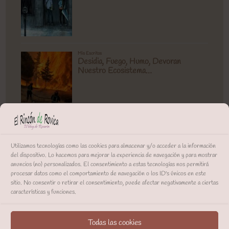
Utilizamos tecnologías como las cookies para almacenar y/o acceder a la información
del dispositivo. Lo hacemos para mejorar la experiencia de navegación y para mostrar
anuncios (no) personalizados. El consentimiento a estas tecnologías nos permitirá
procesar datos como el comportamiento de navegación o los ID's únicos en este
sitio. No consentir o retirar el consentimiento, puede afectar negativamente a ciertas
características y funciones.
Todas las cookies