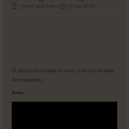
de
de
de
Tiempo
Última
1 minuto de lectura
10/06/2025
la
la
la
de
modificación
entrada:
entrada:
entrada:
lectura:
de
la
entrada:
El silencio no siempre es vacío; a veces está lleno
de respuestas…
Rovica.