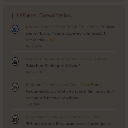
Ultimos Comentarios
Webmaster
en
Un Verano En Cala Fria…(Relato)
: “
Muchas
gracias Marcos,. Me alegro saber que te ha gustado. Un
abrazo amigo
”
Ago 7, 12:31
Marcos B. Tanis
en
Un Verano En Cala Fria…(Relato)
:
“
Wao, bello. Saludos para ti, Rovica.
”
Ago 7, 12:21
Rovica
en
El Mundo Lo Creo Dios…
: “
Bueno,
técnicamente Dios creó el universo en 6 días… pero el día 7
se tomó un descanso, vio el volumen…
”
Jul 3, 21:14
Las palabras de Javier
en
El Mundo Lo Creo Dios…
:
“
Entonces China es Dios, porque todo está creado por los