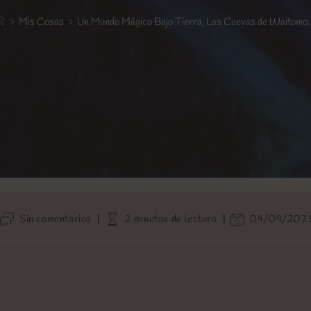
>
Mis Cosas
>
Un Mundo Mágico Bajo Tierra, Las Cuevas de Waitomo
Comentarios
Tiempo
Última
Sin comentarios
2 minutos de lectura
04/09/202
de
de
modificación
la
lectura:
de
entrada:
la
entrada: