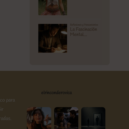
elrinconderovica
ico para
ir
radas.