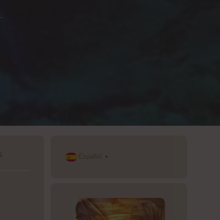
…
5
Español
▼