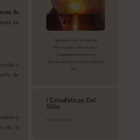
evas de
magia, en
Aprende a usar el corazón,
Mira siempre a través de el,
Comprenderás entonces
Que los milagros ocurren todos los
recidas a
días…
mento de
| Estadísticas Del
Sitio
culares y
331.377 visitas
es de la