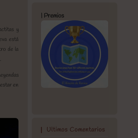
| Premios
ctitas y
eva está
tro de la
.
 leyendas
 estar en
Ultimos Comentarios