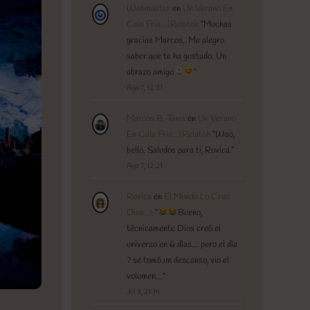
Webmaster
en
Un Verano En
Cala Fria…(Relato)
: “
Muchas
gracias Marcos,. Me alegro
saber que te ha gustado. Un
abrazo amigo
”
Ago 7, 12:31
Marcos B. Tanis
en
Un Verano
En Cala Fria…(Relato)
: “
Wao,
bello. Saludos para ti, Rovica.
”
Ago 7, 12:21
Rovica
en
El Mundo Lo Creo
Dios…
: “
Bueno,
técnicamente Dios creó el
universo en 6 días… pero el día
7 se tomó un descanso, vio el
volumen…
”
Jul 3, 21:14