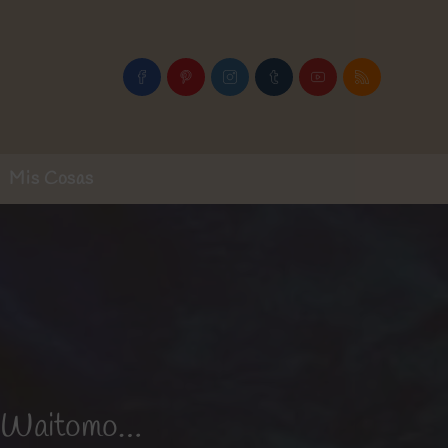
Mis Cosas
e Waitomo…