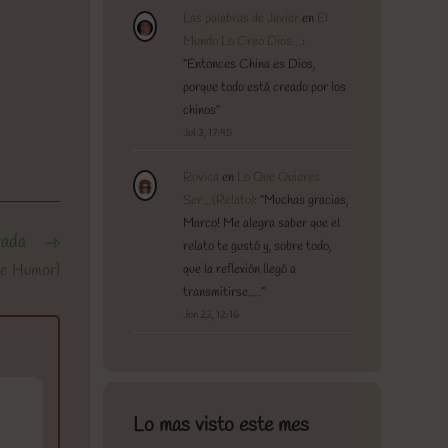
Las palabras de Javier
en
El
Mundo Lo Creo Dios…
:
“
Entonces China es Dios,
porque todo está creado por los
chinos
”
Jul 3, 17:45
Rovica
en
Lo Que Quieres
Ser…(Relato)
: “
Muchas gracias,
Marco! Me alegra saber que el
rada
relato te gustó y, sobre todo,
De Humor)
que la reflexión llegó a
transmitirse.…
”
Jun 22, 12:16
Lo mas visto este mes