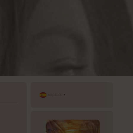
Español
▼