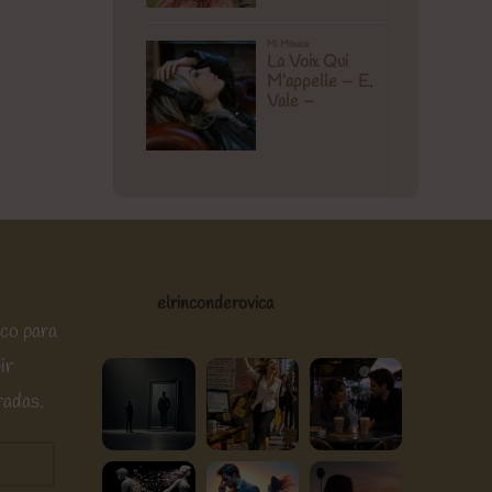
elrinconderovica
ico para
ir
radas.