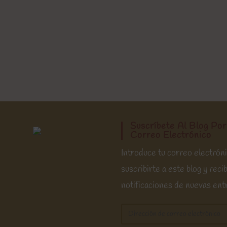
Suscríbete Al Blog Por
Correo Electrónico
Introduce tu correo electrón
suscribirte a este blog y recib
notificaciones de nuevas ent
Dirección
de