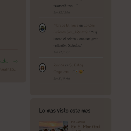
transmitirse.…
”
Jun 22, 12:16
Marcos B. Tanis
en
Lo Que
Quieres Ser…(Relato)
: “
Muy
bueno el relato y con una gran
reflexión. Saludos.
”
Jun 22, 11:05
rada
Rovica
en
Sí, Estoy
 Inmenso…
Orgullosa…
: “
”
Jun 21, 19:46
Lo mas visto este mes