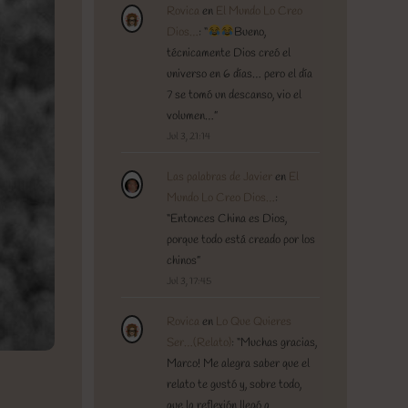
Rovica
en
El Mundo Lo Creo
Dios…
: “
Bueno,
técnicamente Dios creó el
universo en 6 días… pero el día
7 se tomó un descanso, vio el
volumen…
”
Jul 3, 21:14
Las palabras de Javier
en
El
Mundo Lo Creo Dios…
:
“
Entonces China es Dios,
porque todo está creado por los
chinos
”
Jul 3, 17:45
Rovica
en
Lo Que Quieres
Ser…(Relato)
: “
Muchas gracias,
Marco! Me alegra saber que el
relato te gustó y, sobre todo,
que la reflexión llegó a