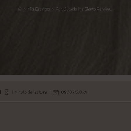
>
Mis Escritos
>
Aun Cuando Me Siento Perdida…
Tiempo
Última
1 minuto de lectura
08/07/2024
de
modificación
lectura:
de
la
entrada: