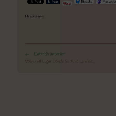
Bluesky
Mastodo
Me gusta esto:
Entrada anterior
Leer
más
Volver Al Lugar Dónde Se Amó La Vida…
artículos