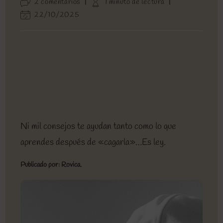
Comentarios
Tiempo
2 comentarios
1 minuto de lectura
entrada:
entrada:
la
de
de
Última
22/10/2025
entrada:
la
lectura:
modificación
entrada:
de
la
entrada:
Ni mil consejos te ayudan tanto como lo que
aprendes después de «cagarla»…Es ley.
Publicado por: Rovica.