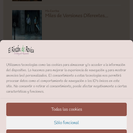
Utilizamos tecnologías como las cookies para almacenar y/o acceder a la información
del dispositivo. Lo hacemos para mejorar la experiencia de navegación y para mostrar
anuncios (no) personalizados. El consentimiento a estas tecnologías nos permitirá
procesar datos como el comportamiento de navegación o los ID's únicos en este
sitio. No consentir o retirar el consentimiento, puede afectar negativamente a ciertas
características y funciones.
Todas las cookies
Sólo funcional