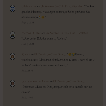
Webmaster
en
Un Verano En Cala Fria…(Relato)
: “
Muchas
gracias Marcos,. Me alegro saber que te ha gustado. Un
abrazo amigo
”
Ago 7, 12:31
Marcos B. Tanis
en
Un Verano En Cala Fria…(Relato)
:
“
Wao, bello. Saludos para ti, Rovica.
”
Ago 7, 12:21
Rovica
en
El Mundo Lo Creo Dios…
: “
Bueno,
técnicamente Dios creó el universo en 6 días… pero el día 7
se tomó un descanso, vio el volumen…
”
Jul 3, 21:14
Las palabras de Javier
en
El Mundo Lo Creo Dios…
:
“
Entonces China es Dios, porque todo está creado por los
chinos
”
Jul 3, 17:45