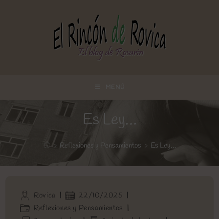
Ir
al
contenido
MENÚ
Es Ley…
>
Reflexiones y Pensamientos
>
Es Ley…
Autor
Publicación
Rovica
22/10/2025
de
de
Categoría
Reflexiones y Pensamientos
la
la
de