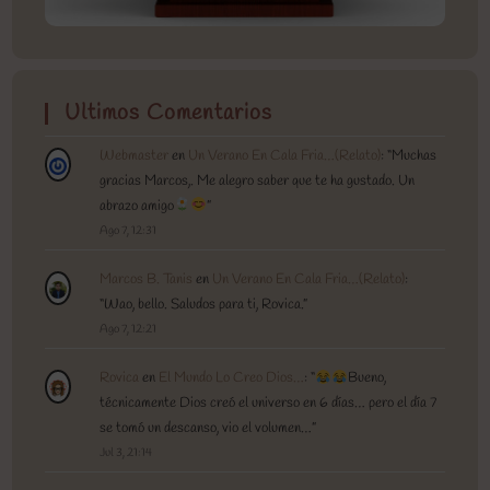
Ultimos Comentarios
Webmaster
en
Un Verano En Cala Fria…(Relato)
: “
Muchas
gracias Marcos,. Me alegro saber que te ha gustado. Un
abrazo amigo
”
Ago 7, 12:31
Marcos B. Tanis
en
Un Verano En Cala Fria…(Relato)
:
“
Wao, bello. Saludos para ti, Rovica.
”
Ago 7, 12:21
Rovica
en
El Mundo Lo Creo Dios…
: “
Bueno,
técnicamente Dios creó el universo en 6 días… pero el día 7
se tomó un descanso, vio el volumen…
”
Jul 3, 21:14