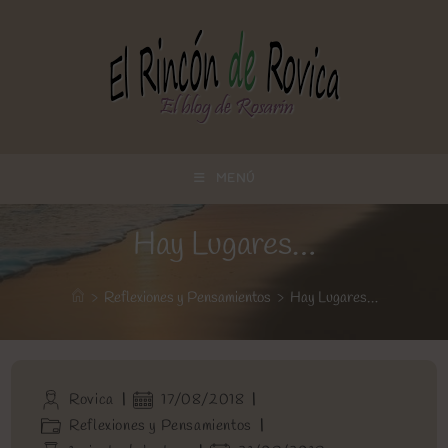
Ir
al
contenido
MENÚ
Hay Lugares…
>
Reflexiones y Pensamientos
>
Hay Lugares…
Autor
Publicación
Rovica
17/08/2018
de
de
Categoría
Reflexiones y Pensamientos
la
la
de