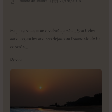
Tiempo
Última
1 minuto de lectura
21/08/2018
entrada:
entrada:
la
de
modificación
entrada:
lectura:
de
la
entrada:
Hay lugares que no olvidarás jamás… Son todos
aquellos, en los que has dejado un fragmento de tu
corazón…
Rovica.