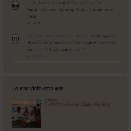
Las palabras de Javier
en
El Mundo Lo Creo Dios…
:
“
Entonces China es Dios, porque todo está creado por los
chinos
”
Jul 3, 17:45
Rovica
en
Lo Que Quieres Ser…(Relato)
: “
Muchas gracias,
Marco! Me alegra saber que el relato te gustó y, sobre todo,
que la reflexión llegó a transmitirse.…
”
Jun 22, 12:16
Lo mas visto este mes