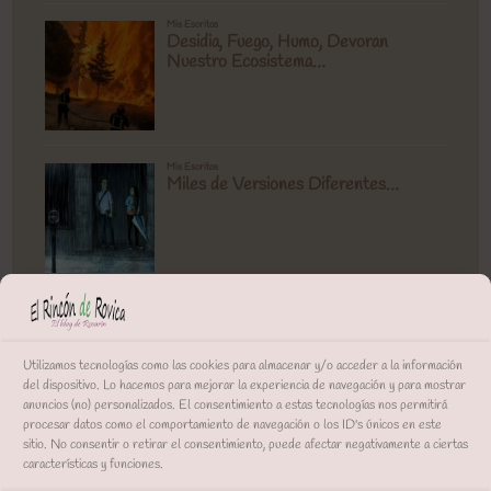
Utilizamos tecnologías como las cookies para almacenar y/o acceder a la información
del dispositivo. Lo hacemos para mejorar la experiencia de navegación y para mostrar
anuncios (no) personalizados. El consentimiento a estas tecnologías nos permitirá
procesar datos como el comportamiento de navegación o los ID's únicos en este
sitio. No consentir o retirar el consentimiento, puede afectar negativamente a ciertas
características y funciones.