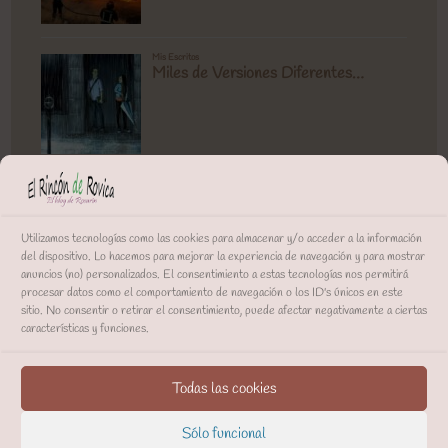
Utilizamos tecnologías como las cookies para almacenar y/o acceder a la información
del dispositivo. Lo hacemos para mejorar la experiencia de navegación y para mostrar
anuncios (no) personalizados. El consentimiento a estas tecnologías nos permitirá
procesar datos como el comportamiento de navegación o los ID's únicos en este
sitio. No consentir o retirar el consentimiento, puede afectar negativamente a ciertas
características y funciones.
Todas las cookies
Sólo funcional