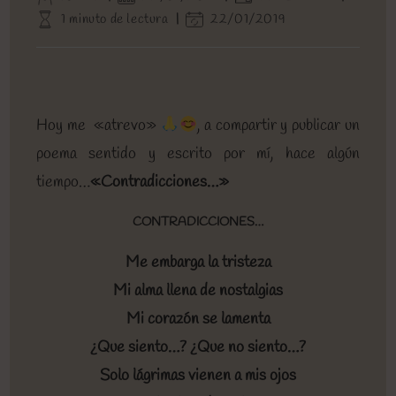
de
de
de
Tiempo
Última
1 minuto de lectura
22/01/2019
la
la
la
de
modificación
entrada:
entrada:
entrada:
lectura:
de
la
entrada:
Hoy me «atrevo»
, a compartir y publicar un
poema sentido y escrito por mí, hace algún
tiempo…
«Contradicciones…»
CONTRADICCIONES…
Me embarga la tristeza
Mi alma llena de nostalgias
Mi corazón se lamenta
¿Que siento…? ¿Que no siento…?
Solo lágrimas vienen a mis ojos