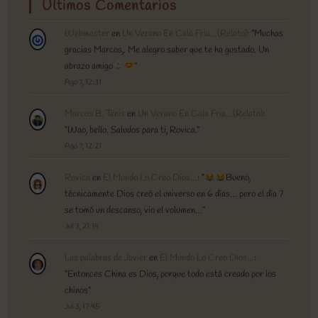
Ultimos Comentarios
Webmaster
en
Un Verano En Cala Fria…(Relato)
: “
Muchas
gracias Marcos,. Me alegro saber que te ha gustado. Un
abrazo amigo
”
Ago 7, 12:31
Marcos B. Tanis
en
Un Verano En Cala Fria…(Relato)
:
“
Wao, bello. Saludos para ti, Rovica.
”
Ago 7, 12:21
Rovica
en
El Mundo Lo Creo Dios…
: “
Bueno,
técnicamente Dios creó el universo en 6 días… pero el día 7
se tomó un descanso, vio el volumen…
”
Jul 3, 21:14
Las palabras de Javier
en
El Mundo Lo Creo Dios…
:
“
Entonces China es Dios, porque todo está creado por los
chinos
”
Jul 3, 17:45