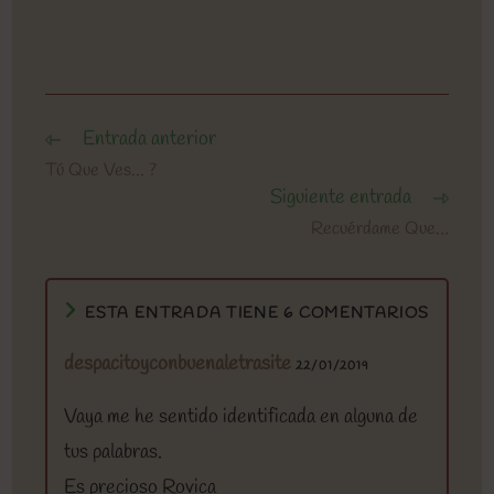
Entrada anterior
Leer
más
Tú Que Ves… ?
artículos
Siguiente entrada
Recuérdame Que…
ESTA ENTRADA TIENE 6 COMENTARIOS
despacitoyconbuenaletrasite
22/01/2019
Vaya me he sentido identificada en alguna de
tus palabras.
Es precioso Rovica