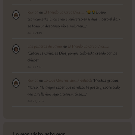
Rovica
en
El Mundo Lo Creo Dios…
: “
Bueno,
técnicamente Dios creó el universo en 6 días… pero el día 7
se tomó un descanso, vio el volumen…
”
Jul 3, 21:14
Las palabras de Javier
en
El Mundo Lo Creo Dios…
:
“
Entonces China es Dios, porque todo está creado por los
chinos
”
Jul 3, 17:45
Rovica
en
Lo Que Quieres Ser…(Relato)
: “
Muchas gracias,
Marco! Me alegra saber que el relato te gustó y, sobre todo,
que la reflexión llegó a transmitirse.…
”
Jun 22, 12:16
Lo mas visto este mes