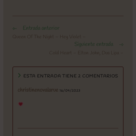
Entrada anterior
Leer
más
Queen Of The Night – Hey Violet –
artículos
Siguiente entrada
Cold Heart – Elton John, Dua Lipa –
ESTA ENTRADA TIENE 2 COMENTARIOS
christinenovalarue
16/04/2023