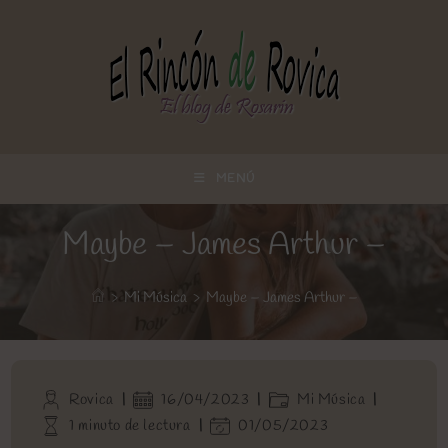
Ir
al
contenido
MENÚ
Maybe – James Arthur –
>
Mi Música
>
Maybe – James Arthur –
Autor
Publicación
Categoría
Rovica
16/04/2023
Mi Música
de
de
de
Tiempo
Última
1 minuto de lectura
01/05/2023
la
la
la
de
modificación