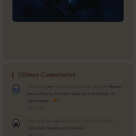
Ultimos Comentarios
Webmaster
en
Un Verano En Cala Fria…(Relato)
: “
Muchas
gracias Marcos,. Me alegro saber que te ha gustado. Un
abrazo amigo
”
Ago 7, 12:31
Marcos B. Tanis
en
Un Verano En Cala Fria…(Relato)
:
“
Wao, bello. Saludos para ti, Rovica.
”
Ago 7, 12:21