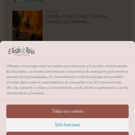
Utilizamos tecnologías como las cookies para almacenar y/o acceder a la información
del dispositivo. Lo hacemos para mejorar la experiencia de navegación y para mostrar
anuncios (no) personalizados. El consentimiento a estas tecnologías nos permitirá
procesar datos como el comportamiento de navegación o los ID's únicos en este
sitio. No consentir o retirar el consentimiento, puede afectar negativamente a ciertas
características y funciones.
Todas las cookies
Sólo funcional