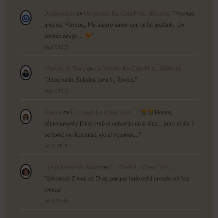
Webmaster
en
Un Verano En Cala Fria…(Relato)
: “
Muchas
gracias Marcos,. Me alegro saber que te ha gustado. Un
abrazo amigo
”
Ago 7, 12:31
Marcos B. Tanis
en
Un Verano En Cala Fria…(Relato)
:
“
Wao, bello. Saludos para ti, Rovica.
”
Ago 7, 12:21
Rovica
en
El Mundo Lo Creo Dios…
: “
Bueno,
técnicamente Dios creó el universo en 6 días… pero el día 7
se tomó un descanso, vio el volumen…
”
Jul 3, 21:14
Las palabras de Javier
en
El Mundo Lo Creo Dios…
:
“
Entonces China es Dios, porque todo está creado por los
chinos
”
Jul 3, 17:45