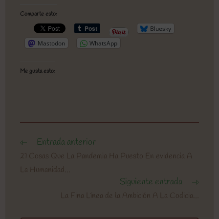
Comparte esto:
Bluesky
Mastodon
WhatsApp
Me gusta esto:
Entrada anterior
Leer
más
21 Cosas Que La Pandemia Ha Puesto En evidencia A
artículos
La Humanidad…
Siguiente entrada
La Fina Línea de la Ambición A La Codicia…