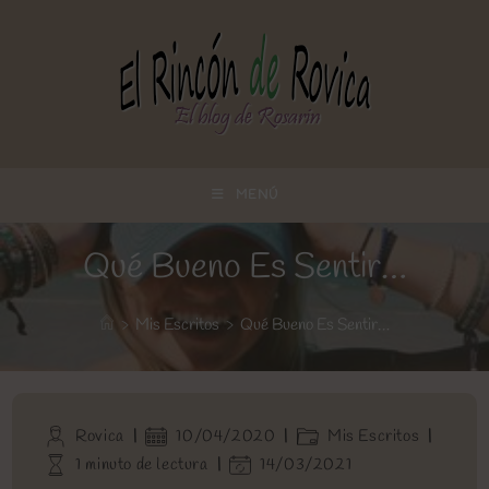
Ir
al
contenido
MENÚ
Qué Bueno Es Sentir…
>
Mis Escritos
>
Qué Bueno Es Sentir…
Autor
Publicación
Categoría
Rovica
10/04/2020
Mis Escritos
de
de
de
Tiempo
Última
1 minuto de lectura
14/03/2021
la
la
la
de
modificación