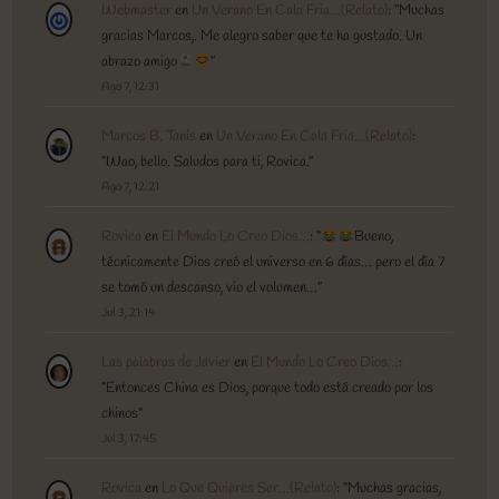
Webmaster
en
Un Verano En Cala Fria…(Relato)
: “
Muchas
gracias Marcos,. Me alegro saber que te ha gustado. Un
abrazo amigo
”
Ago 7, 12:31
Marcos B. Tanis
en
Un Verano En Cala Fria…(Relato)
:
“
Wao, bello. Saludos para ti, Rovica.
”
Ago 7, 12:21
Rovica
en
El Mundo Lo Creo Dios…
: “
Bueno,
técnicamente Dios creó el universo en 6 días… pero el día 7
se tomó un descanso, vio el volumen…
”
Jul 3, 21:14
Las palabras de Javier
en
El Mundo Lo Creo Dios…
:
“
Entonces China es Dios, porque todo está creado por los
chinos
”
Jul 3, 17:45
Rovica
en
Lo Que Quieres Ser…(Relato)
: “
Muchas gracias,