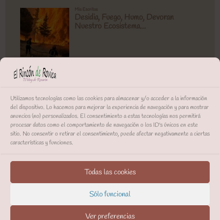
Utilizamos tecnologías como las cookies para almacenar y/o acceder a la información
del dispositivo. Lo hacemos para mejorar la experiencia de navegación y para mostrar
anuncios (no) personalizados. El consentimiento a estas tecnologías nos permitirá
procesar datos como el comportamiento de navegación o los ID's únicos en este
sitio. No consentir o retirar el consentimiento, puede afectar negativamente a ciertas
características y funciones.
Todas las cookies
Sólo funcional
Ver preferencias