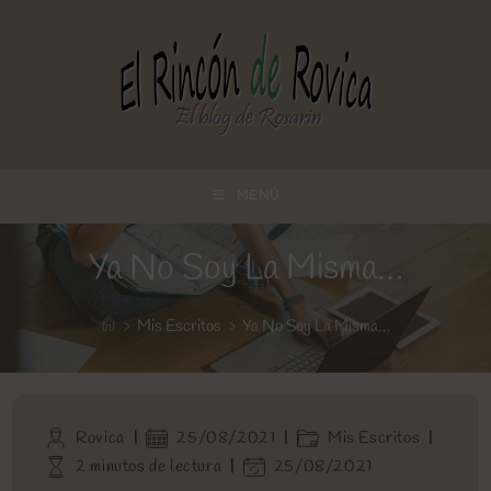
Ir
al
contenido
MENÚ
Ya No Soy La Misma…
>
Mis Escritos
>
Ya No Soy La Misma…
Autor
Publicación
Categoría
Rovica
25/08/2021
Mis Escritos
de
de
de
Tiempo
Última
2 minutos de lectura
25/08/2021
la
la
la
de
modificación