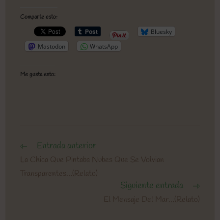
Comparte esto:
Bluesky
Mastodon
WhatsApp
Me gusta esto:
Entrada anterior
Leer
más
La Chica Que Pintaba Nubes Que Se Volvian
artículos
Transparentes…(Relato)
Siguiente entrada
El Mensaje Del Mar…(Relato)