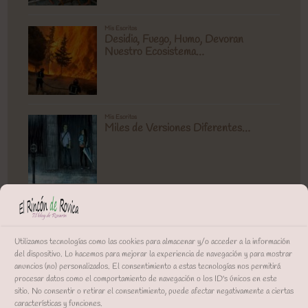
Utilizamos tecnologías como las cookies para almacenar y/o acceder a la información
del dispositivo. Lo hacemos para mejorar la experiencia de navegación y para mostrar
anuncios (no) personalizados. El consentimiento a estas tecnologías nos permitirá
procesar datos como el comportamiento de navegación o los ID's únicos en este
sitio. No consentir o retirar el consentimiento, puede afectar negativamente a ciertas
características y funciones.