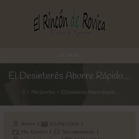
Ir
al
contenido
MENÚ
El Desinterés Aburre Rápido…
>
Mis Escritos
>
El Desinterés Aburre Rápido…
Autor
Publicación
Rovica
03/06/2026
de
de
Categoría
Comentarios
Mis Escritos
Sin comentarios
la
la
de
de