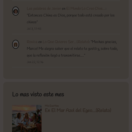
Las palabras de Javier
en
El Mundo Lo Creo Dios…
:
“
Entonces China es Dios, porque todo está creado por los
chinos
”
Jul 3, 17:45
Rovica
en
Lo Que Quieres Ser…(Relato)
: “
Muchas gracias,
Marco! Me alegra saber que el relato te gustó y, sobre todo,
que la reflexión llegó a transmitirse.…
”
Jun 22, 12:16
Lo mas visto este mes