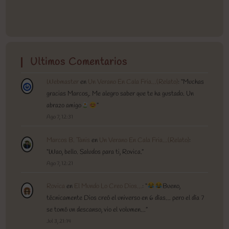
Ultimos Comentarios
Webmaster
en
Un Verano En Cala Fria…(Relato)
: “
Muchas
gracias Marcos,. Me alegro saber que te ha gustado. Un
abrazo amigo
”
Ago 7, 12:31
Marcos B. Tanis
en
Un Verano En Cala Fria…(Relato)
:
“
Wao, bello. Saludos para ti, Rovica.
”
Ago 7, 12:21
Rovica
en
El Mundo Lo Creo Dios…
: “
Bueno,
técnicamente Dios creó el universo en 6 días… pero el día 7
se tomó un descanso, vio el volumen…
”
Jul 3, 21:14