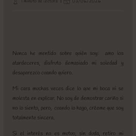
Tiempo
Última
1 minuto de lectura
03/06/2026
entrada:
entrada:
la
la
de
modificación
entrada:
entrada:
lectura:
de
la
entrada:
Nunca he mentido sobre quién soy: amo los
atardeceres, disfruto demasiado mi soledad y
desaparezco cuando quiero.
Mi cara muchas veces dice lo que mi boca ni se
molesta en explicar. No soy de demostrar cariño si
no lo siento, pero, cuando lo hago, créeme que soy
totalmente sincera.
Si el interés no es mutuo, sin duda, retiro mi