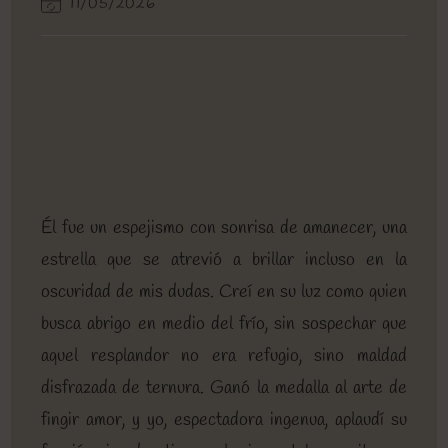
Última
11/05/2026
entrada:
entrada:
entrada:
la
lectura:
modificación
entrada:
de
la
entrada:
Él fue un espejismo con sonrisa de amanecer, una
estrella que se atrevió a brillar incluso en la
oscuridad de mis dudas. Creí en su luz como quien
busca abrigo en medio del frío, sin sospechar que
aquel resplandor no era refugio, sino maldad
disfrazada de ternura. Ganó la medalla al arte de
fingir amor, y yo, espectadora ingenua, aplaudí su